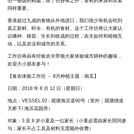
但一顿饭的精髓，除了色香味之外，食材的来源和质素
同样重要。
香港超过九成的食物从外地进口，我们很少有机会吃到
真正新鲜、时令、有机的食材。这个工作坊将让大家认
识播种、移苗、生长到收成的过程，农夫如何和植物互
动，以及农业和城市的关系。
工作坊将由有经验农夫带领大家体验城市耕种的趣味，
欢迎大小朋友参与！
【食农体验工作坊 － 8月种植主题：南瓜】
日期﹕2018 年 8 月 12 日（星期日）
地点﹕VESSEL 02 - 观塘海滨道90号（室外；观塘绕道
天桥下/ 海滨花园旁）
对象：3 至 8 岁小童及一位家长（小童必需由家长陪同参
与；家长不占工具及材料无需额外收费）