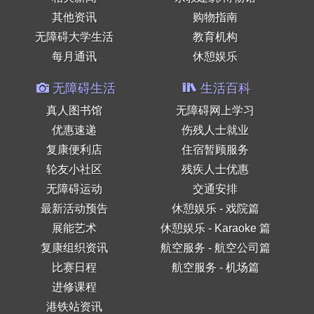
其他资讯
购物指南
无障碍大学生活
教育机构
每月通讯
休憩娱乐
无障碍生活
生活百科
真人图书馆
无障碍网上学习
优惠速递
伤残人士就业
复康便利店
住宿暂顾服务
轮友小社区
残疾人士优惠
无障碍运动
交通安排
最新活动预告
休憩娱乐 - 戏院篇
展能艺术
休憩娱乐 - Karaoke 篇
复康组织资讯
航空服务 - 航空公司篇
比赛日程
航空服务 - 机场篇
进修课程
港铁站资讯