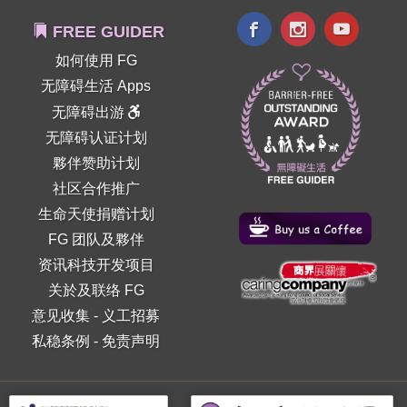
FREE GUIDER
如何使用 FG
无障碍生活 Apps
无障碍出游
无障碍认证计划
夥伴赞助计划
社区合作推广
生命天使捐赠计划
FG 团队及夥伴
资讯科技开发项目
关於及联络 FG
意见收集
-
义工招募
私稳条例
-
免责声明