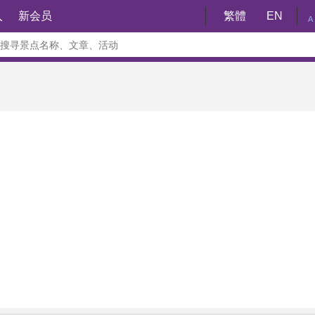
入
新会员
繁體
EN
A