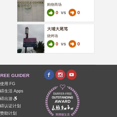
购物商场
0
vs
0
大埔大尾笃
烧烤场
0
vs
0
REE GUIDER
使用 FG
碍生活 Apps
障碍出游
碍认证计划
赞助计划