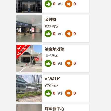
0
vs
0
金钟廊
购物商场
0
vs
0
油麻地戏院
演艺场地
0
vs
0
V WALK
购物商场
0
vs
0
鳄鱼恤中心