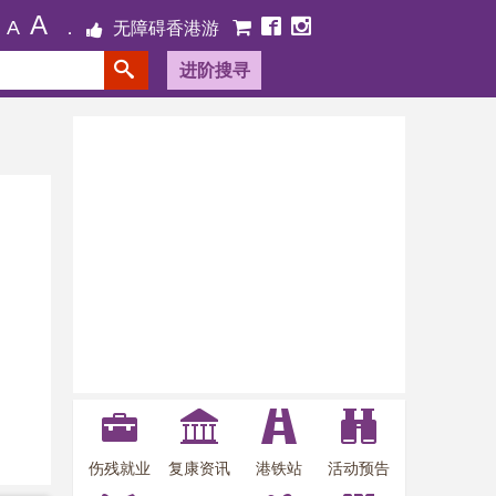
A
A
无障碍香港游
进阶搜寻
伤残就业
复康资讯
港铁站
活动预告