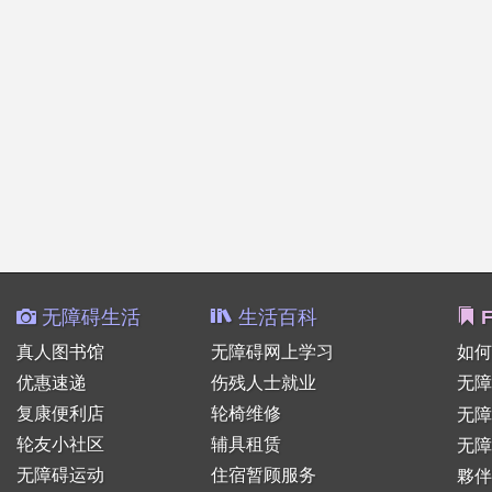
无障碍生活
生活百科
F
真人图书馆
无障碍网上学习
如何
优惠速递
伤残人士就业
无障
复康便利店
轮椅维修
无
轮友小社区
辅具租赁
无障
无障碍运动
住宿暂顾服务
夥伴