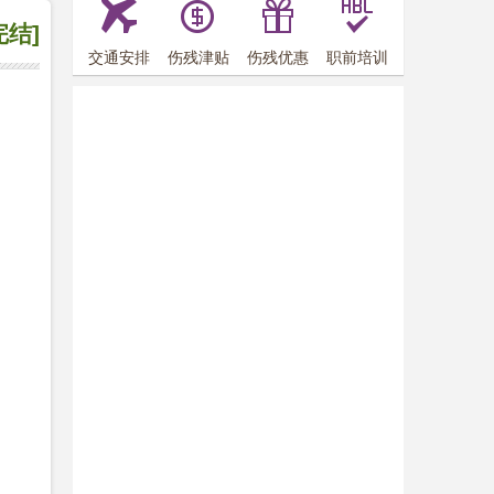
完结]
交通安排
伤残津贴
伤残优惠
职前培训