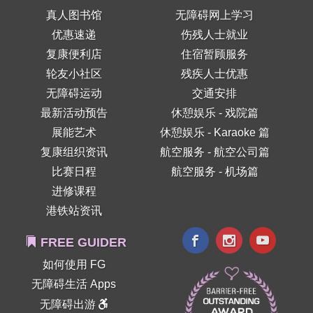
真人图书馆
无障碍网上学习
优惠速递
伤残人士就业
复康便利店
住宿暂顾服务
轮友小社区
残疾人士优惠
无障碍运动
交通安排
最新活动预告
休憩娱乐 - 戏院篇
展能艺术
休憩娱乐 - Karaoke 篇
复康组织资讯
航空服务 - 航空公司篇
比赛日程
航空服务 - 机场篇
进修课程
港铁站资讯
FREE GUIDER
如何使用 FG
无障碍生活 Apps
无障碍出游