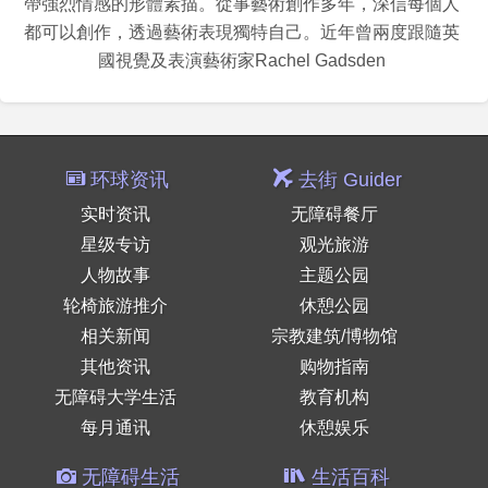
帶強烈情感的形體素描。從事藝術創作多年，深信每個人
都可以創作，透過藝術表現獨特自己。近年曾兩度跟隨英
國視覺及表演藝術家Rachel Gadsden
环球资讯
去街 Guider
实时资讯
无障碍餐厅
星级专访
观光旅游
人物故事
主题公园
轮椅旅游推介
休憩公园
相关新闻
宗教建筑/博物馆
其他资讯
购物指南
无障碍大学生活
教育机构
每月通讯
休憩娱乐
无障碍生活
生活百科