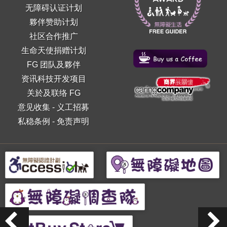
无障碍认证计划
夥伴赞助计划
社区合作推广
生命天使捐赠计划
FG 团队及夥伴
资讯科技开发项目
关於及联络 FG
意见收集
-
义工招募
私稳条例
-
免责声明