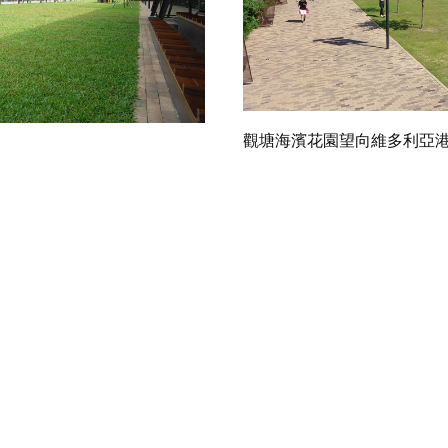
觀塘海濱花園望向維多利亞