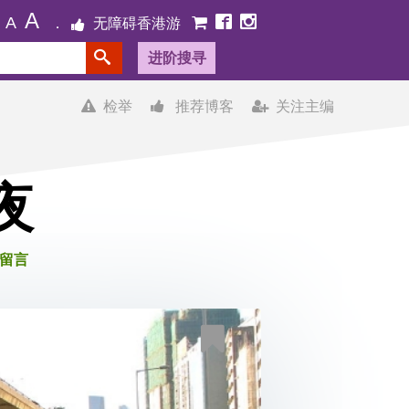
A
A
无障碍香港游
进阶搜寻
检举
推荐博客
关注主编
夜
个留言