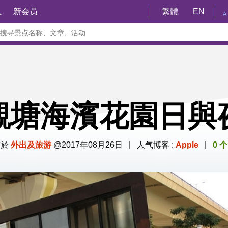
入
新会员
繁體
EN
A
觀塘海濱花園日與
布於
外出及旅游
@2017年08月26日 | 人气博客 :
Apple
|
0 