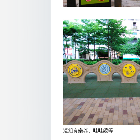
這組有樂器、哇哇鏡等