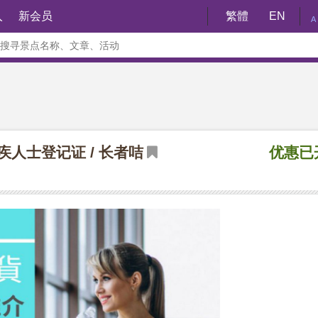
入
新会员
繁體
EN
A
员 / 残疾人士登记证 / 长者咭
优惠已