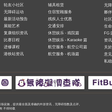
轮友小社区
辅具租赁
无障
无障碍运动
住宿暂顾服务
夥伴
最新活动预告
残疾人士优惠
社区
展能艺术
交通安排
生命
复康组织资讯
休憩娱乐 - 戏院篇
FG
比赛日程
休憩娱乐 - Karaoke 篇
资讯
进修课程
航空服务 - 航空公司篇
关於
港铁站资讯
航空服务 - 机场篇
意见
私稳
小购物商场设施，提供最全面及准确的外游资讯，无障碍指数及点评。
 版权所有 不得转载