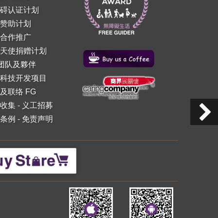
碍认证计划
赞助计划
合作推广
天使捐赠计划
 团队及夥伴
科技开发项目
及联络 FG
收集
-
义工招募
条例
-
免责声明