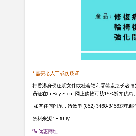
* 需要老人证或伤残证
持香港身份证明文件或社会福利署签发之长者咭的65
员证在FitBuy Store 网上购物可获15%拆扣优惠
如有任何问题，请致电 (852) 3468-3456或电
资料来源 : FitBuy
优惠网址