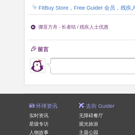
FitBuy Store，Free Guider 
挪亚方舟 - 长者咭 / 残疾人士优惠
留言
环球资讯
去街 Guider
实时资讯
无障碍餐厅
星级专访
观光旅游
人物故事
主题公园