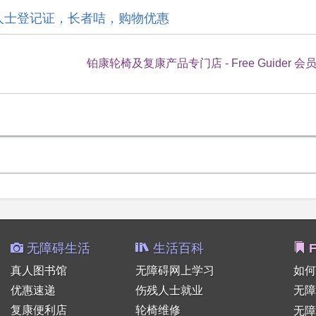
会员，残疾人士登记证，长者咭，购物优惠
铂康轮椅及复康产品专门店 - Free Guider 会
无障碍生活
生活百科
F
真人图书馆
无障碍网上学习
如何
优惠速递
伤残人士就业
无障
复康便利店
轮椅维修
无