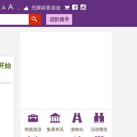
A
A
无障碍香港游
进阶搜寻
开始
伤残就业
复康资讯
港铁站
活动预告