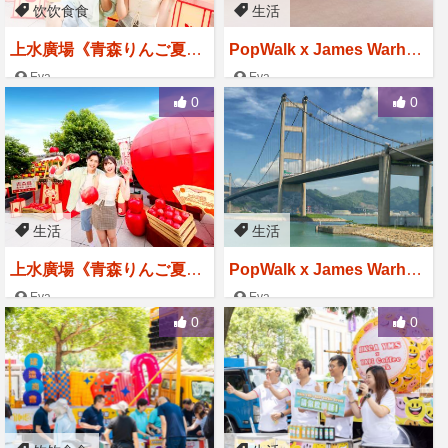
饮饮食食
生活
上水廣場《青森りんご夏祭
PopWalk x James Warhol
り》限定蘋果風周末市集
a 當Uncle Andy's Cats遇
Eva
Eva
2025-08-15
2025-08-15
上Puppy
0
0
生活
生活
上水廣場《青森りんご夏祭
PopWalk x James Warhol
り》
a 當Uncle Andy's Cats遇
Eva
Eva
2025-07-17
2025-07-17
上Puppy
0
0