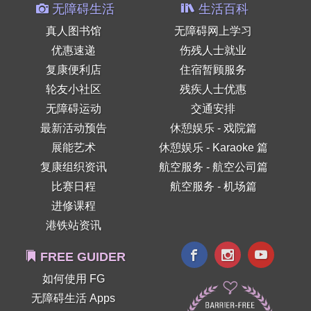
无障碍生活
生活百科
真人图书馆
无障碍网上学习
优惠速递
伤残人士就业
复康便利店
住宿暂顾服务
轮友小社区
残疾人士优惠
无障碍运动
交通安排
最新活动预告
休憩娱乐 - 戏院篇
展能艺术
休憩娱乐 - Karaoke 篇
复康组织资讯
航空服务 - 航空公司篇
比赛日程
航空服务 - 机场篇
进修课程
港铁站资讯
FREE GUIDER
如何使用 FG
无障碍生活 Apps