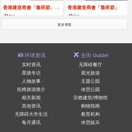
香港建造商會「魯班節」送
香港建造商會「魯班節」
「一口魯班飯」 體驗行內傳
Eva
Eva
2024-07-17
2024-07-08
統習俗 連繫社區
更多博客
环球资讯
去街 Guider
实时资讯
无障碍餐厅
星级专访
观光旅游
人物故事
主题公园
轮椅旅游推介
休憩公园
相关新闻
宗教建筑/博物馆
其他资讯
购物指南
无障碍大学生活
教育机构
每月通讯
休憩娱乐