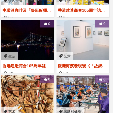
饮饮食食
生活
中環派咖啡及「魯班飯糰」
香港建造商會105周年誌慶
為市民打氣 香港建造商會1
暨 魯班節2025 中環派咖啡
Eva
Eva
2025-07-14
2025-07-02
05周年誌慶 暨 魯班節
及「魯班飯糰」
0
0
生活
艺术
香港建造商會105周年誌慶
觀塘海濱發現號《「故鄉‧故
暨 魯班節2025 無人機匯演
事」游榮光水彩作品展》開
Eva
Eva
2025-06-26
2025-03-27
幕
0
0
艺术
运动和健身