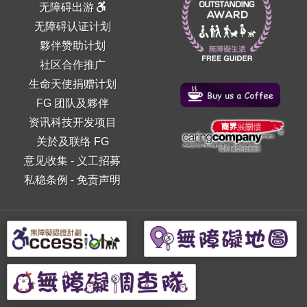
无障碍出游
无障碍认证计划
夥伴赞助计划
社区合作推广
生命天使捐赠计划
FG 团队及夥伴
资讯科技开发项目
关於及联络 FG
意见收集
-
义工招募
私稳条例
-
免责声明