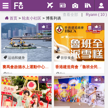
查看全部
|
Ryann ( 10 )
首页
轮友小社区
博客列表
0
0
运动和健身
饮饮食食
賽馬會啟德水上運動中心今
香港建造商會「魯班全民派
夏啟動 活化70年代舊啟德
雪糕日」
Eva
Eva
2026-07-28
2026-06-24
消防局大樓紅白建築
0
0