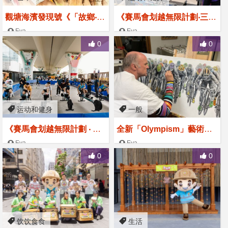
觀塘海濱發現號《「故鄉‧故
《賽馬會划越無限計劃‧三項
事」游榮光水彩作品展》
達人拉機衝刺賽2024》賽果
Eva
Eva
2025-03-11
2024-12-18
及《觀塘海濱聖誕無人機夜
0
0
x水上活動體驗》
运动和健身
一般
《賽馬會划越無限計劃 ‧ 三
全新「Olympism」藝術流
項達人拉機衝刺賽2024》召
派 擬從香港開始發展亞洲
Eva
Eva
2024-10-28
2024-08-22
集新手精英 優先報名
區教育計劃
0
0
饮饮食食
生活