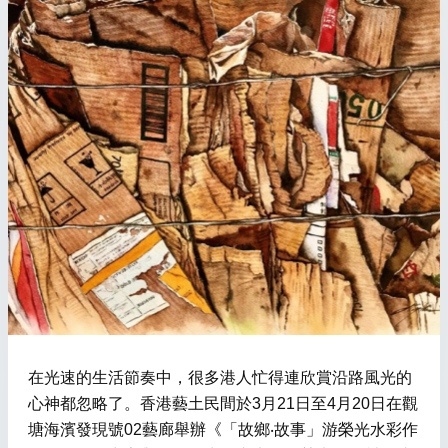
在光速的生活節奏中，很多港人忙得連欣賞沿路風光的
心神都忽略了。香港藝土民間於3月21日至4月20日在觀
塘海濱發現號02藝廊舉辦《「故鄉‧故事」游榮光水彩作