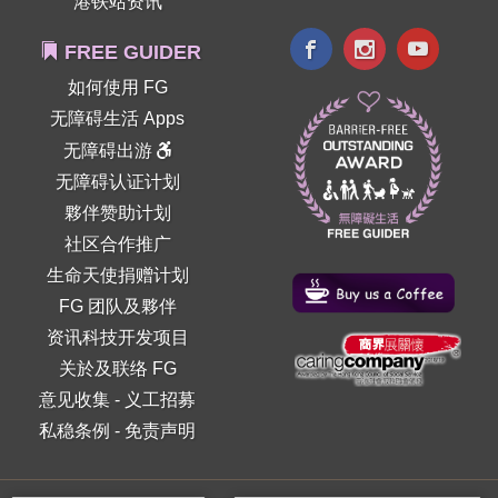
港铁站资讯
FREE GUIDER
如何使用 FG
无障碍生活 Apps
无障碍出游
无障碍认证计划
夥伴赞助计划
社区合作推广
生命天使捐赠计划
FG 团队及夥伴
资讯科技开发项目
关於及联络 FG
意见收集
-
义工招募
私稳条例
-
免责声明