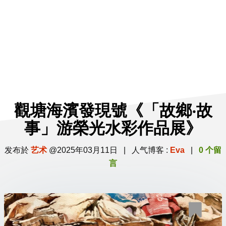
觀塘海濱發現號《「故鄉‧故
事」游榮光水彩作品展》
发布於
艺术
@2025年03月11日 | 人气博客 :
Eva
|
0 个留
言