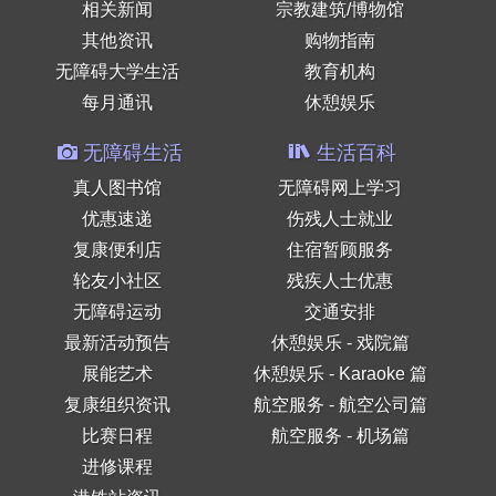
相关新闻
宗教建筑/博物馆
其他资讯
购物指南
无障碍大学生活
教育机构
每月通讯
休憩娱乐
无障碍生活
生活百科
真人图书馆
无障碍网上学习
优惠速递
伤残人士就业
复康便利店
住宿暂顾服务
轮友小社区
残疾人士优惠
无障碍运动
交通安排
最新活动预告
休憩娱乐 - 戏院篇
展能艺术
休憩娱乐 - Karaoke 篇
复康组织资讯
航空服务 - 航空公司篇
比赛日程
航空服务 - 机场篇
进修课程