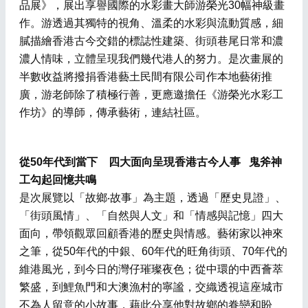
品展》，展出享譽國際的水彩畫大師游榮光30幅神級畫
作。游透過其獨特的視角、溫柔的水彩與流動質感，細
膩描繪香港古今交錯的標誌性建築、街頭巷尾日常和濃
濃人情味，立體呈現我們幾代港人的努力。是次畫展的
半數收益將撥捐香港藝土民間有限公司作本地藝術推
廣，游老師除了積極行善，更應邀擔任《游榮光水彩工
作坊》的導師，傳承藝術，連結社區。
從50年代到當下 四大面向呈現香港古今人事 鬼斧神
工勾起回憶共鳴
是次展覽以「故鄉‧故事」為主題，透過「歷史見證」、
「街頭風情」、「自然與人文」和「情感與記憶」四大
面向，帶領觀眾回顧香港的歷史與情感。藝術家以神來
之筆，從50年代的中銀、60年代的旺角街頭、70年代的
維港風光，到今日的灣仔璀璨夜色；從中環的中西薈萃
繁盛，到鯉魚門和大澳漁村的寧謐，交織透視這座城市
不為人留意的小故事，藉此分享他對故鄉的眷戀和盼