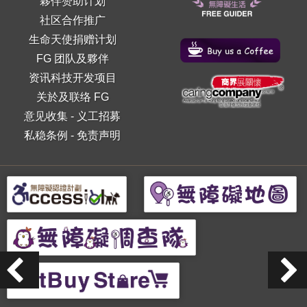
夥伴赞助计划
社区合作推广
生命天使捐赠计划
FG 团队及夥伴
资讯科技开发项目
关於及联络 FG
意见收集
-
义工招募
私稳条例
-
免责声明