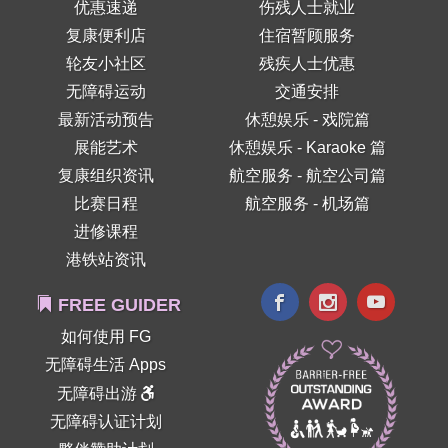
优惠速递
伤残人士就业
复康便利店
住宿暂顾服务
轮友小社区
残疾人士优惠
无障碍运动
交通安排
最新活动预告
休憩娱乐 - 戏院篇
展能艺术
休憩娱乐 - Karaoke 篇
复康组织资讯
航空服务 - 航空公司篇
比赛日程
航空服务 - 机场篇
进修课程
港铁站资讯
FREE GUIDER
如何使用 FG
无障碍生活 Apps
无障碍出游
无障碍认证计划