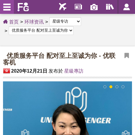
首页
环球资讯
优质服务平台 配对至上至诚为你 - 优联
客机
2020年12月21日
发布於
星級專訪
1
2
3
4