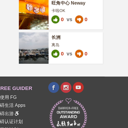
旺角中心 Neway
卡啦OK
0
vs
0
长洲
离岛
0
vs
0
REE GUIDER
使用 FG
碍生活 Apps
障碍出游
碍认证计划