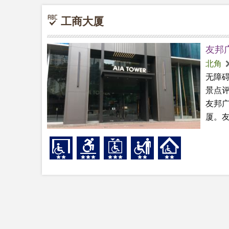
工商大厦
友邦广
北角
无障
景点
友邦广
厦。友