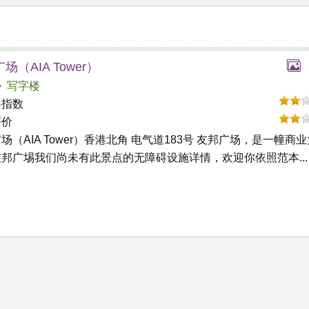
场（AIA Tower）
写字楼
碍指数
评价
场（AIA Tower）香港北角 电气道183号 友邦广场，是一幢商业
邦广埸我们尚未有此景点的无障碍设施详情，欢迎你依照范本...