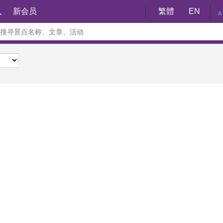
入
新会员
繁體
EN
A