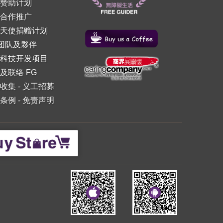
赞助计划
合作推广
天使捐赠计划
 团队及夥伴
科技开发项目
及联络 FG
收集
-
义工招募
条例
-
免责声明