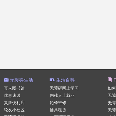
无障碍生活
生活百科
F
真人图书馆
无障碍网上学习
如何
优惠速递
伤残人士就业
无障
复康便利店
轮椅维修
无
轮友小社区
辅具租赁
无障