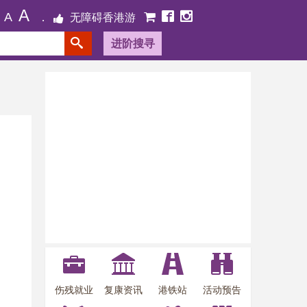
A
A
无障碍香港游
进阶搜寻
伤残就业
复康资讯
港铁站
活动预告