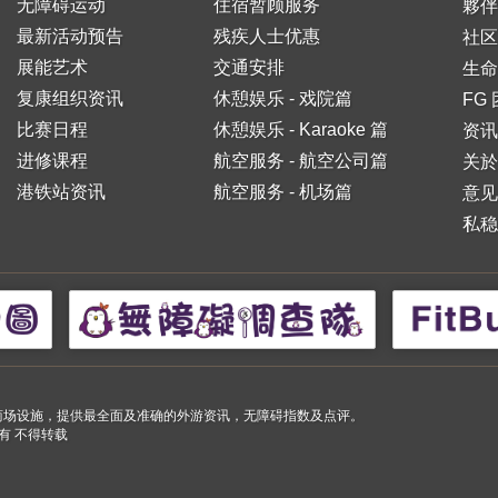
无障碍运动
住宿暂顾服务
夥伴
最新活动预告
残疾人士优惠
社区
展能艺术
交通安排
生命
复康组织资讯
休憩娱乐 - 戏院篇
FG
比赛日程
休憩娱乐 - Karaoke 篇
资讯
进修课程
航空服务 - 航空公司篇
关於
港铁站资讯
航空服务 - 机场篇
意见
私稳
小购物商场设施，提供最全面及准确的外游资讯，无障碍指数及点评。
 版权所有 不得转载