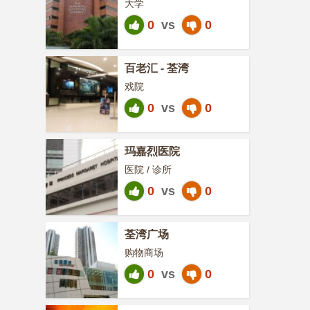
大学
0
vs
0
百老汇 - 荃湾
戏院
0
vs
0
玛嘉烈医院
医院 / 诊所
0
vs
0
荃湾广场
购物商场
0
vs
0