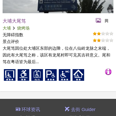
大埔大尾笃
大埔
烧烤场
无障碍指数
景点评价
大尾笃因位处大埔区东部的边陲，位在八仙岭龙脉之末端，
因此有大尾笃之称，该区有龙尾村即可见其吉祥意义。尾和
笃在粤语皆为最后...
环球资讯
去街 Guider