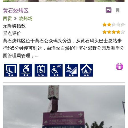
黄石烧烤区
西贡
烧烤场
无障碍指数
景点评价
黄石烧烤区位于黄石公众码头旁边，从黄石码头巴士总站步
行约5分钟便可到达，由渔农自然护理署处郊野公园及海岸公
园管理局管理，...