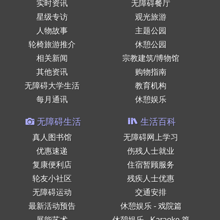
实时资讯
无障碍餐厅
星级专访
观光旅游
人物故事
主题公园
轮椅旅游推介
休憩公园
相关新闻
宗教建筑/博物馆
其他资讯
购物指南
无障碍大学生活
教育机构
每月通讯
休憩娱乐
无障碍生活
生活百科
真人图书馆
无障碍网上学习
优惠速递
伤残人士就业
复康便利店
住宿暂顾服务
轮友小社区
残疾人士优惠
无障碍运动
交通安排
最新活动预告
休憩娱乐 - 戏院篇
展能艺术
休憩娱乐 - Karaoke 篇