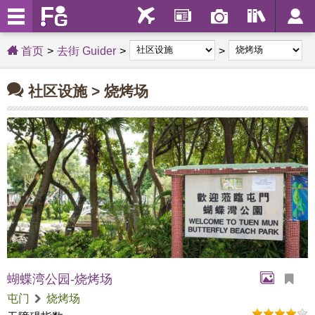
首页
去街 Guider
社区设施 > 烧烤场
蝴蝶湾公园-烧烤场
屯门
烧烤场