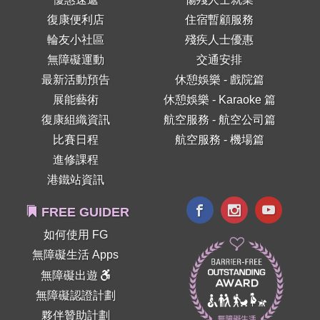
復康便利店
住宿暫顧服務
輪友小社區
殘疾人士優惠
無障礙運動
交通安排
最新活動預告
休憩娛樂 - 戲院篇
展能藝術
休憩娛樂 - Karaoke 篇
復康組織資訊
航空服務 - 航空公司篇
比賽日程
航空服務 - 機場篇
進修課程
港鐵站資訊
FREE GUIDER
如何使用 FG
無障礙生活 Apps
無障礙出遊
無障礙認證計劃
夥伴贊助計劃