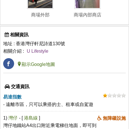
商場外部
商場內部商店
相關資訊
地址 : 香港灣仔軒尼詩道130號
相關介紹 :
U Lifestyle
顯示Google地圖
交通資訊
易達指數
- 遠離市區，只可以乘搭的士、租車或自駕遊
1)
灣仔
- [
港島線
]
無障礙設施
灣仔地鐵站A4出口附近乘電梯往地面，即可到