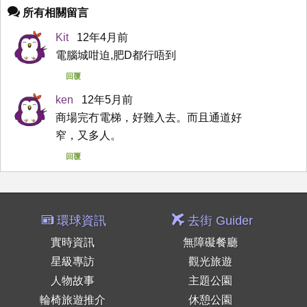
所有相關留言
Kit
12年4月前
電腦城咁迫,肥D都行唔到
回覆
ken
12年5月前
商場完冇電梯，好難入去。而且通道好
窄，又多人。
回覆
環球資訊
去街 Guider
實時資訊
無障礙餐廳
星級專訪
觀光旅遊
人物故事
主題公園
輪椅旅遊推介
休憩公園