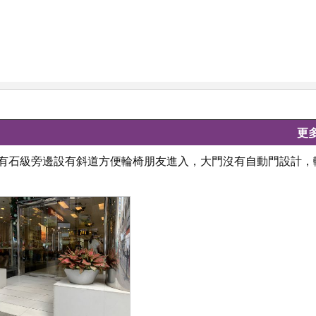
更
設有石級旁邊設有斜道方便輪椅朋友進入，大門沒有自動門設計，