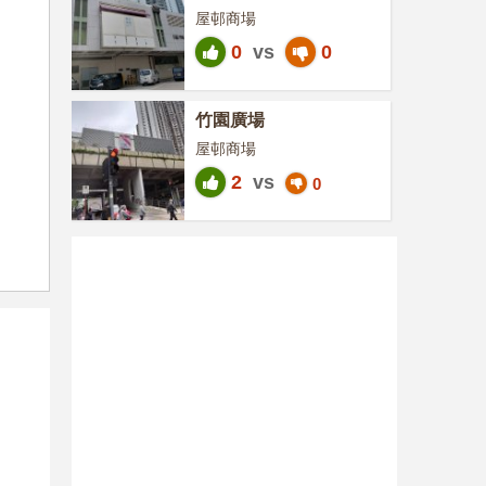
屋邨商場
0
vs
0
竹園廣場
屋邨商場
2
vs
0