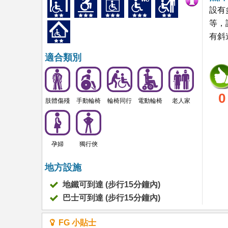
設有
等，
有斜
適合類別
0
肢體傷殘
手動輪椅
輪椅同行
電動輪椅
老人家
孕婦
獨行俠
地方設施
地鐵可到達 (步行15分鐘內)
巴士可到達 (步行15分鐘內)
FG 小貼士