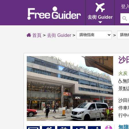
登
去街 Guider
首頁
去街 Guider
沙
火炭
無
景點
沙田
停車
行中
無障