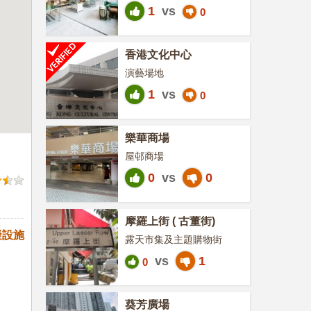
1
vs
0
香港文化中心
演藝場地
1
vs
0
樂華商場
屋邨商場
0
vs
0
摩羅上街 ( 古董街)
礙設施
露天市集及主題購物街
vs
1
0
葵芳廣場