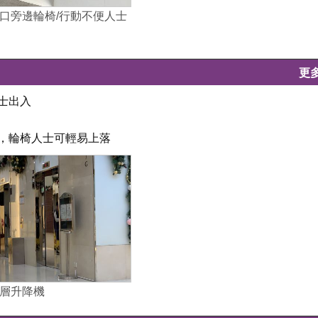
口旁邊輪椅/行動不便人士
更
士出入
坦，輪椅人士可輕易上落
層升降機