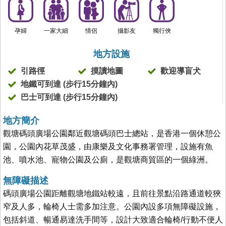
孕婦
一家大細
情侶
攝影友
獨行俠
地方設施
引路徑
摸讀地圖
歡迎導盲犬
地鐵可到達 (步行15分鐘內)
巴士可到達 (步行15分鐘內)
地方簡介
觀塘碼頭廣場公園鄰近觀塘碼頭巴士總站，是香港一個休憩公
園，公園內花草茂盛，由康樂及文化事務署管理，設施有魚
池、噴水池、寵物公園及公廁，是觀塘商貿區的一個綠洲。
無障礙描述
碼頭廣場公園距離觀塘地鐵站較遠，且前往景點沿路通道較狹
窄及人多，輪椅人士需多加注意。公園內設多項無障礙設施，
包括斜道、暢通易達洗手間等，設計大致適合輪椅/行動不便人