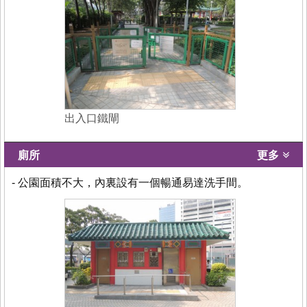
出入口鐵閘
廁所
更多
- 公園面積不大，內裏設有一個暢通易達洗手間。