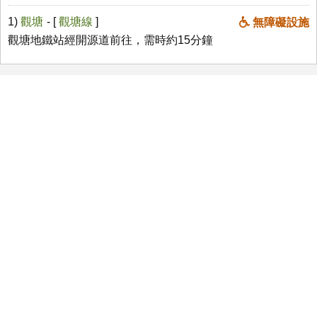
1)
觀塘
- [
觀塘線
]
無障礙設施
觀塘地鐵站經開源道前往，需時約15分鐘