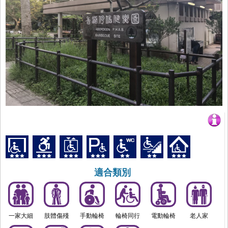
適合類別
一家大細
肢體傷殘
手動輪椅
輪椅同行
電動輪椅
老人家