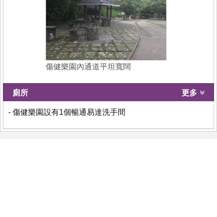
傷健樂園內通道平坦寬闊
廁所
更多
- 傷健樂園設有1個暢通易達洗手間