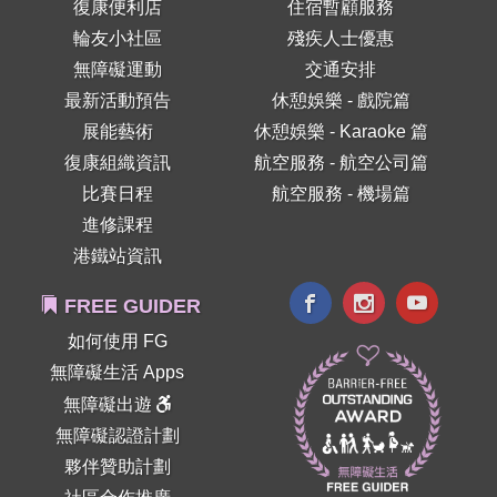
復康便利店
住宿暫顧服務
輪友小社區
殘疾人士優惠
無障礙運動
交通安排
最新活動預告
休憩娛樂 - 戲院篇
展能藝術
休憩娛樂 - Karaoke 篇
復康組織資訊
航空服務 - 航空公司篇
比賽日程
航空服務 - 機場篇
進修課程
港鐵站資訊
FREE GUIDER
如何使用 FG
無障礙生活 Apps
無障礙出遊
無障礙認證計劃
夥伴贊助計劃