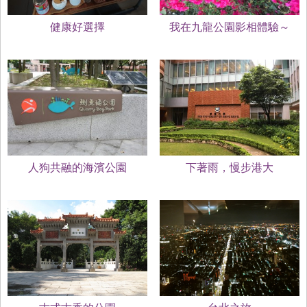
健康好選擇
我在九龍公園影相體驗～
>V<
人狗共融的海濱公園
下著雨，慢步港大