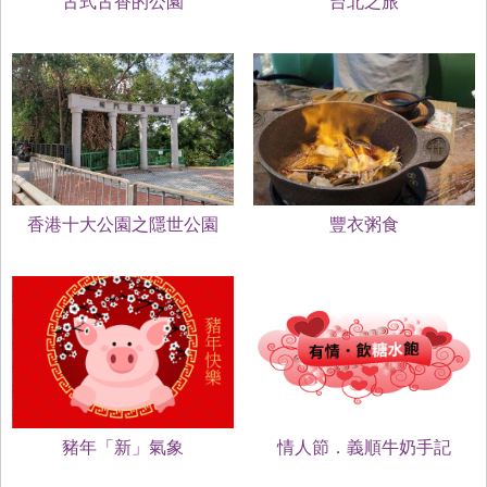
古式古香的公園
台北之旅
香港十大公園之隱世公園
豐衣粥食
豬年「新」氣象
情人節．義順牛奶手記