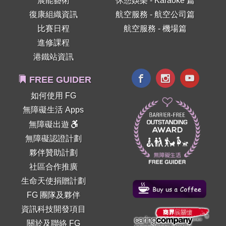
展能藝術
休憩娛樂 - Karaoke 篇
復康組織資訊
航空服務 - 航空公司篇
比賽日程
航空服務 - 機場篇
進修課程
港鐵站資訊
FREE GUIDER
如何使用 FG
無障礙生活 Apps
無障礙出遊
無障礙認證計劃
夥伴贊助計劃
社區合作推廣
生命天使捐贈計劃
FG 團隊及夥伴
資訊科技開發項目
關於及聯絡 FG