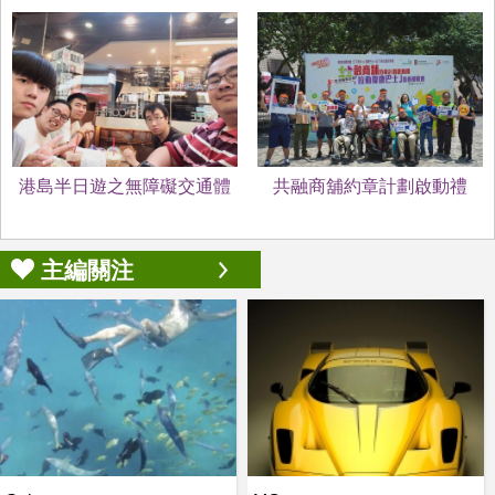
港島半日遊之無障礙交通體
共融商舖約章計劃啟動禮
驗
「拉動復康巴士」慈善挑戰
賽
主編關注