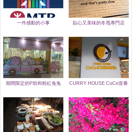
一件感動的小事
貼心又美味的冬甩專門店
期間限定的P助和粉紅兔兔
CURRY HOUSE CoCo壹番
屋