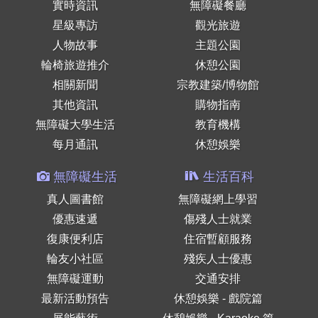
實時資訊
無障礙餐廳
星級專訪
觀光旅遊
人物故事
主題公園
輪椅旅遊推介
休憩公園
相關新聞
宗教建築/博物館
其他資訊
購物指南
無障礙大學生活
教育機構
每月通訊
休憩娛樂
無障礙生活
生活百科
真人圖書館
無障礙網上學習
優惠速遞
傷殘人士就業
復康便利店
住宿暫顧服務
輪友小社區
殘疾人士優惠
無障礙運動
交通安排
最新活動預告
休憩娛樂 - 戲院篇