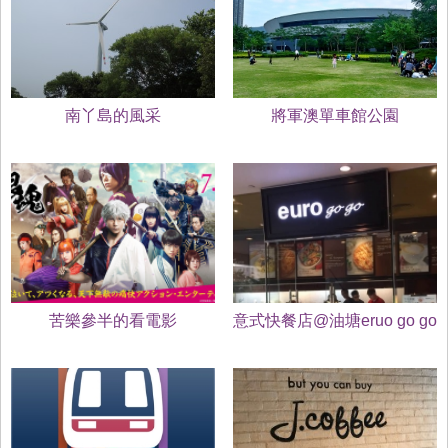
南丫島的風采
將軍澳單車館公園
苦樂參半的看電影
意式快餐店@油塘eruo go go