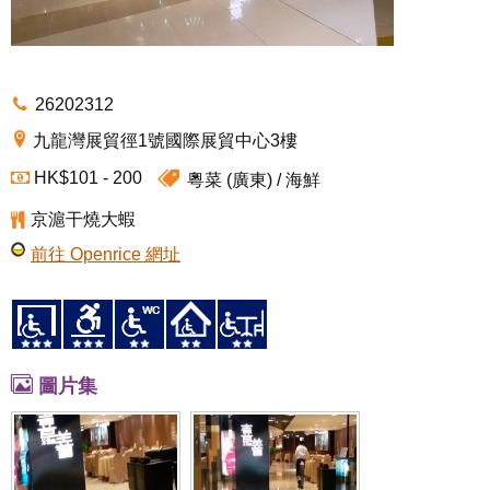
26202312
九龍灣展貿徑1號國際展貿中心3樓
HK$101 - 200
粵菜 (廣東)
海鮮
京滬干燒大蝦
前往 Openrice 網址
圖片集