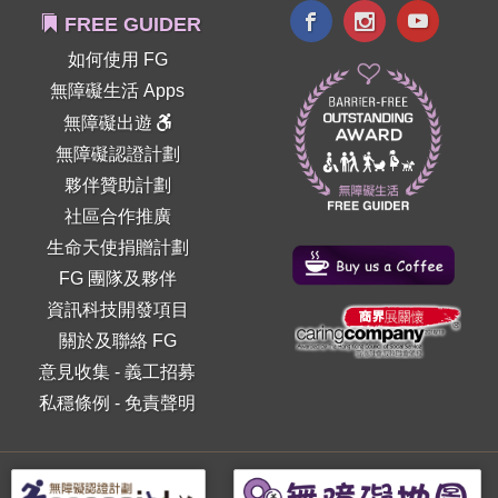
FREE GUIDER
如何使用 FG
無障礙生活 Apps
無障礙出遊
無障礙認證計劃
夥伴贊助計劃
社區合作推廣
生命天使捐贈計劃
FG 團隊及夥伴
資訊科技開發項目
關於及聯絡 FG
意見收集
-
義工招募
私穩條例
-
免責聲明