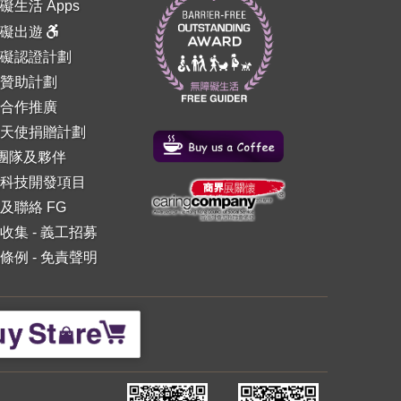
礙生活 Apps
障礙出遊
礙認證計劃
贊助計劃
合作推廣
天使捐贈計劃
 團隊及夥伴
科技開發項目
及聯絡 FG
收集
-
義工招募
條例
-
免責聲明