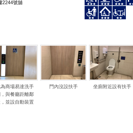
樓2244號舖
此為商場易達洗手
門內沒設扶手
坐廁附近設有扶手
間，與餐廳距離鄰
近，並設自動裝置