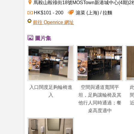
馬鞍山鞍祿街18號MOSTown新港城中心(4期)2
滬菜 (上海)
拉麵
HK$101 - 200
前往 Openrice 網址
圖片集
入口闊度足夠輪椅進
空間與通道寬闊平
入
坦，足夠讓輪椅及其
他行人同時通過；餐
桌高度適中