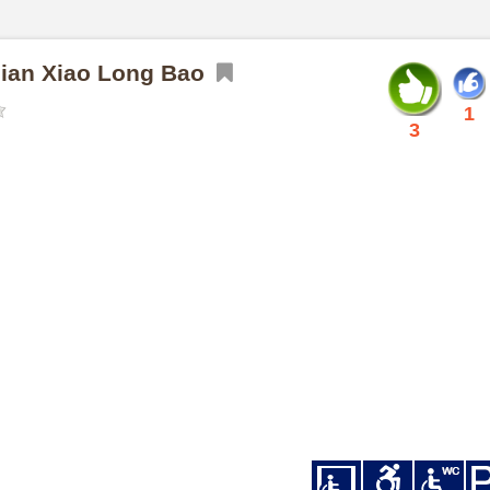
an Xiao Long Bao
1
3