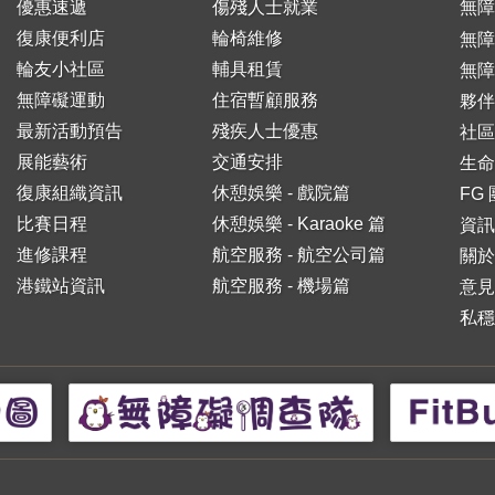
優惠速遞
傷殘人士就業
無障
復康便利店
輪椅維修
無
輪友小社區
輔具租賃
無障
無障礙運動
住宿暫顧服務
夥伴
最新活動預告
殘疾人士優惠
社區
展能藝術
交通安排
生命
復康組織資訊
休憩娛樂 - 戲院篇
FG
比賽日程
休憩娛樂 - Karaoke 篇
資訊
進修課程
航空服務 - 航空公司篇
關於
港鐵站資訊
航空服務 - 機場篇
意見
私穩