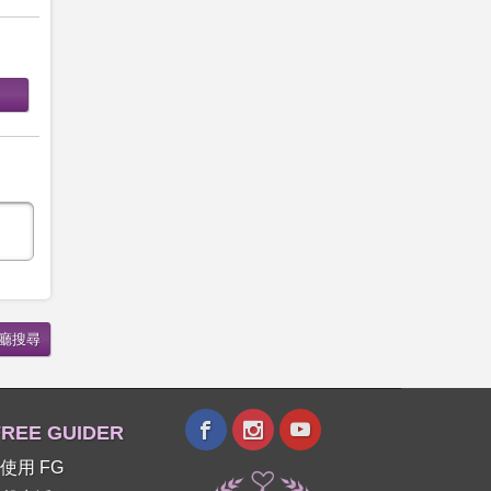
REE GUIDER
使用 FG