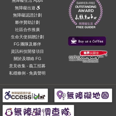
無障礙生活 Apps
無障礙出遊
無障礙認證計劃
夥伴贊助計劃
社區合作推廣
生命天使捐贈計劃
FG 團隊及夥伴
資訊科技開發項目
關於及聯絡 FG
意見收集
-
義工招募
私穩條例
-
免責聲明