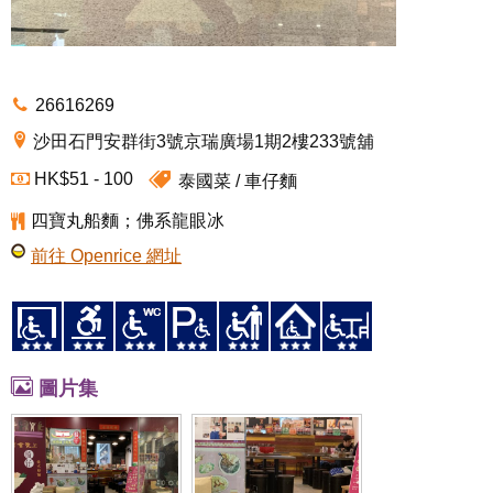
26616269
沙田石門安群街3號京瑞廣場1期2樓233號舖
HK$51 - 100
泰國菜
車仔麵
四寶丸船麵；佛系龍眼冰
前往 Openrice 網址
圖片集