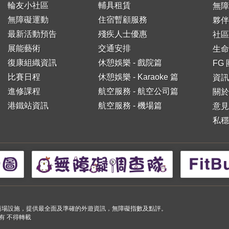
輪友小社區
輔具租賃
無障
無障礙運動
住宿暫顧服務
夥伴
最新活動預告
殘疾人士優惠
社區
展能藝術
交通安排
生命
復康組織資訊
休憩娛樂 - 戲院篇
FG
比賽日程
休憩娛樂 - Karaoke 篇
資訊
進修課程
航空服務 - 航空公司篇
關於
港鐵站資訊
航空服務 - 機場篇
意見
私穩
小購物商場設施，提供最全面及準確的外遊資訊，無障礙指數及點評。
 版權所有 不得轉載