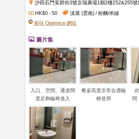
沙田石門安群街3號京瑞廣場1期2樓252&255號
滇菜 (雲南)
粉麵/米線
HK$0 - 50
前往 Openrice 網址
圖片集
入口、空間、通道闊
餐桌高度非常合適輪
度足夠輪椅進入
椅使用
間