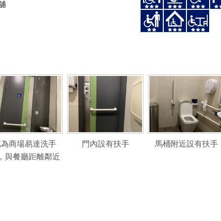
舖
此為商場易達洗手
門內設有扶手
馬桶附近設有扶手
，與餐廳距離鄰近