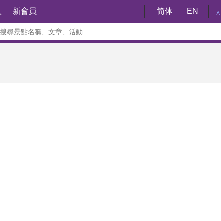
入
新會員
简体
EN
A