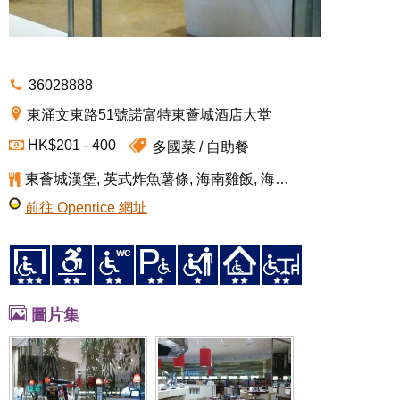
36028888
東涌文東路51號諾富特東薈城酒店大堂
HK$201 - 400
多國菜
自助餐
東薈城漢堡, 英式炸魚薯條, 海南雞飯, 海鮮拼盤(自助餐), 黑、白朱古力噴泉(自助餐)
前往 Openrice 網址
圖片集