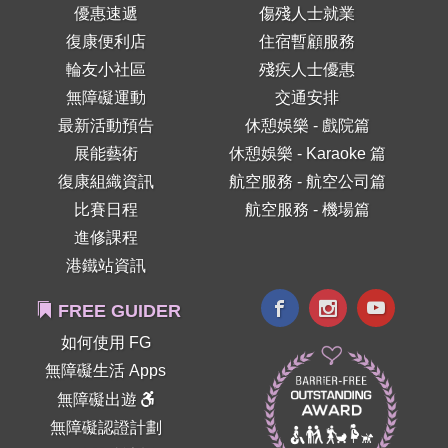
優惠速遞
傷殘人士就業
復康便利店
住宿暫顧服務
輪友小社區
殘疾人士優惠
無障礙運動
交通安排
最新活動預告
休憩娛樂 - 戲院篇
展能藝術
休憩娛樂 - Karaoke 篇
復康組織資訊
航空服務 - 航空公司篇
比賽日程
航空服務 - 機場篇
進修課程
港鐵站資訊
FREE GUIDER
如何使用 FG
無障礙生活 Apps
無障礙出遊
無障礙認證計劃