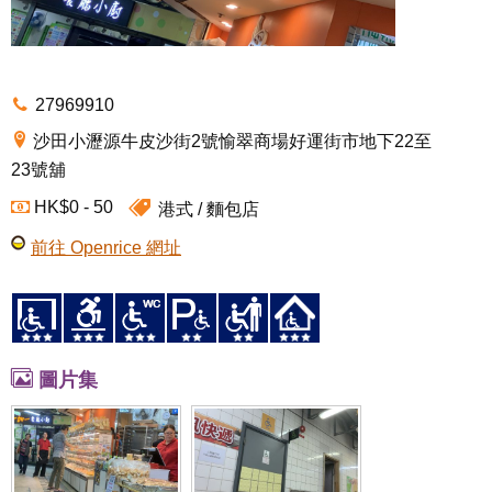
27969910
沙田小瀝源牛皮沙街2號愉翠商場好運街市地下22至
23號舖
HK$0 - 50
港式
麵包店
前往 Openrice 網址
圖片集