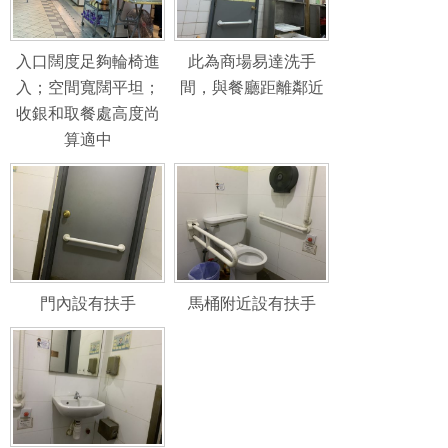
入口闊度足夠輪椅進
此為商場易達洗手
入；空間寬闊平坦；
間，與餐廳距離鄰近
收銀和取餐處高度尚
算適中
門內設有扶手
馬桶附近設有扶手