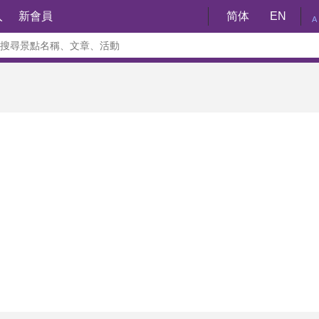
入
新會員
简体
EN
A