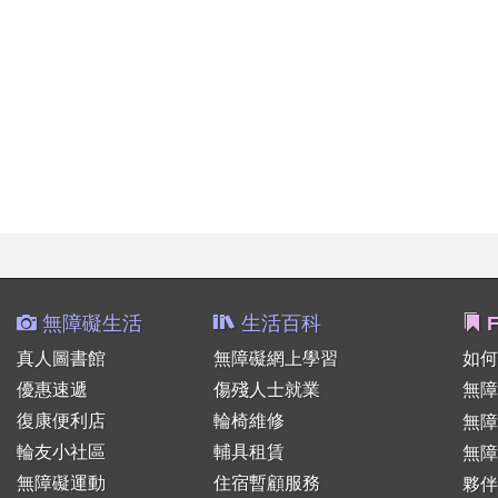
無障礙生活
生活百科
F
真人圖書館
無障礙網上學習
如何
優惠速遞
傷殘人士就業
無障
復康便利店
輪椅維修
無
輪友小社區
輔具租賃
無障
無障礙運動
住宿暫顧服務
夥伴