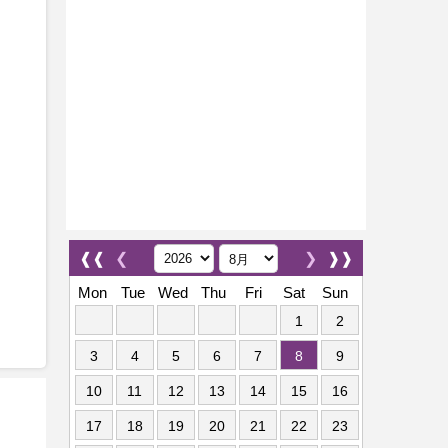
❰❰
❮
❯
❱❱
Mon
Tue
Wed
Thu
Fri
Sat
Sun
1
2
3
4
5
6
7
8
9
10
11
12
13
14
15
16
17
18
19
20
21
22
23