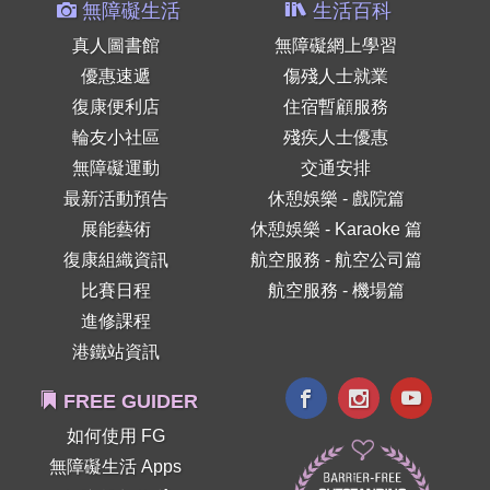
無障礙生活
生活百科
真人圖書館
無障礙網上學習
優惠速遞
傷殘人士就業
復康便利店
住宿暫顧服務
輪友小社區
殘疾人士優惠
無障礙運動
交通安排
最新活動預告
休憩娛樂 - 戲院篇
展能藝術
休憩娛樂 - Karaoke 篇
復康組織資訊
航空服務 - 航空公司篇
比賽日程
航空服務 - 機場篇
進修課程
港鐵站資訊
FREE GUIDER
如何使用 FG
無障礙生活 Apps