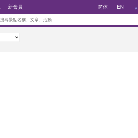
入
新會員
简体
EN
A