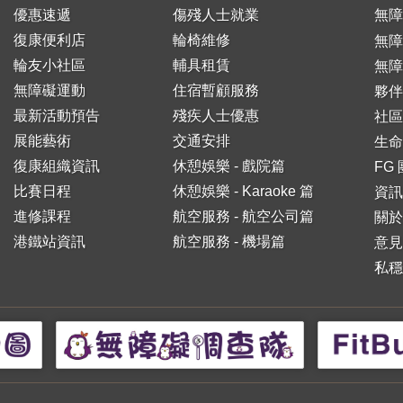
優惠速遞
傷殘人士就業
無障
復康便利店
輪椅維修
無
輪友小社區
輔具租賃
無障
無障礙運動
住宿暫顧服務
夥伴
最新活動預告
殘疾人士優惠
社區
展能藝術
交通安排
生命
復康組織資訊
休憩娛樂 - 戲院篇
FG
比賽日程
休憩娛樂 - Karaoke 篇
資訊
進修課程
航空服務 - 航空公司篇
關於
港鐵站資訊
航空服務 - 機場篇
意見
私穩