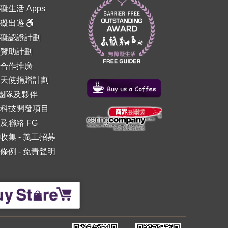
礙生活 Apps
障礙出遊
礙認證計劃
贊助計劃
合作推廣
天使捐贈計劃
 團隊及夥伴
科技開發項目
及聯絡 FG
收集
-
義工招募
條例
-
免責聲明