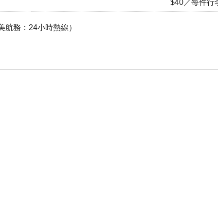
$40／每件行
（環美航務：24小時熱線）