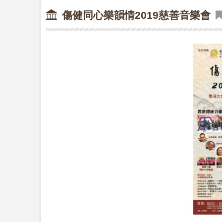
傷健同心樂韻情2019慈善音樂會