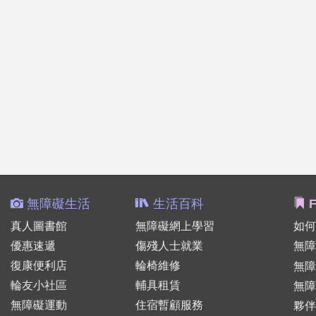
無障礙生活
生活百科
F
真人圖書館
無障礙網上學習
如何
優惠速遞
傷殘人士就業
無障
復康便利店
輪椅維修
無
輪友小社區
輔具租賃
無障
無障礙運動
住宿暫顧服務
夥伴