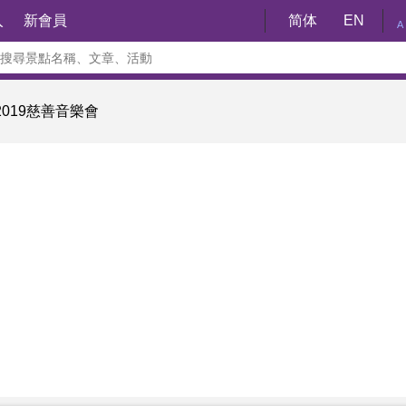
入
新會員
简体
EN
A
019慈善音樂會