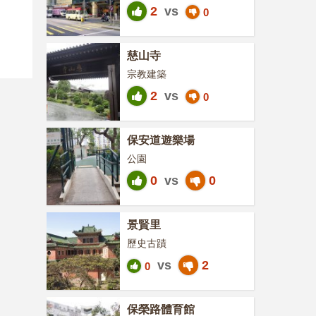
2
vs
0
慈山寺
宗教建築
2
vs
0
保安道遊樂場
公園
0
vs
0
景賢里
歷史古蹟
vs
2
0
保榮路體育館