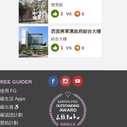
體育館
1
vs
0
西貢將軍澳政府綜合大樓
綜合大樓
1
vs
0
REE GUIDER
使用 FG
礙生活 Apps
障礙出遊
礙認證計劃
贊助計劃