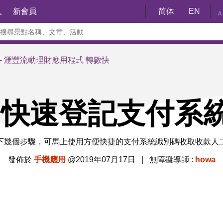
入
新會員
简体
EN
A
 - 滙豐流動理財應用程式 轉數快
-快速登記支付系
下幾個步驟，可馬上使用方便快捷的支付系統識別碼收取收款人
發佈於
手機應用
@2019年07月17日 | 無障礙導師 :
howa