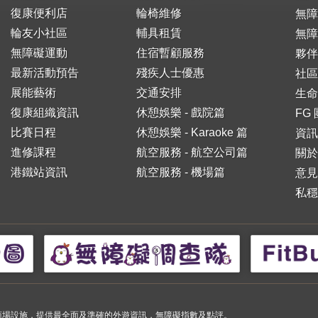
復康便利店
輪椅維修
無
輪友小社區
輔具租賃
無障
無障礙運動
住宿暫顧服務
夥伴
最新活動預告
殘疾人士優惠
社區
展能藝術
交通安排
生命
復康組織資訊
休憩娛樂 - 戲院篇
FG
比賽日程
休憩娛樂 - Karaoke 篇
資訊
進修課程
航空服務 - 航空公司篇
關於
港鐵站資訊
航空服務 - 機場篇
意見
私穩
小購物商場設施，提供最全面及準確的外遊資訊，無障礙指數及點評。