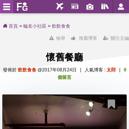
首頁
輪友小社區
飲飲食食
檢舉
推薦博客
關注主編
懷舊餐廳
發佈於
飲飲食食
@2017年08月24日 | 人氣博客 :
太郎
|
0
個留言