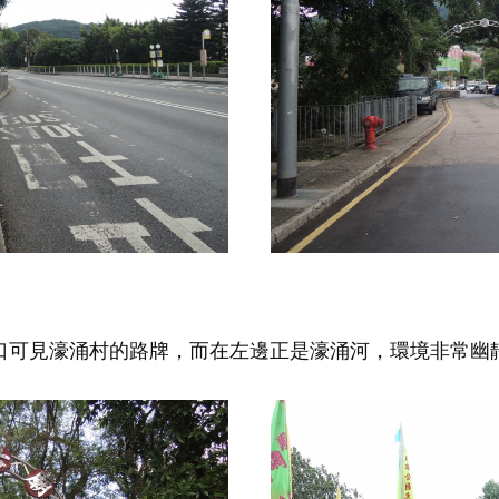
口可見濠涌村的路牌，而在左邊正是濠涌河，環境非常幽