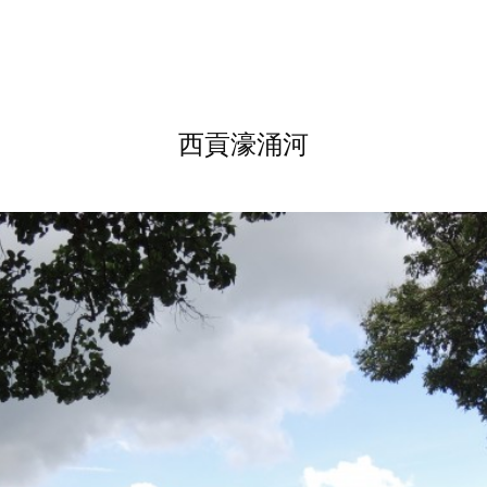
西貢濠涌河