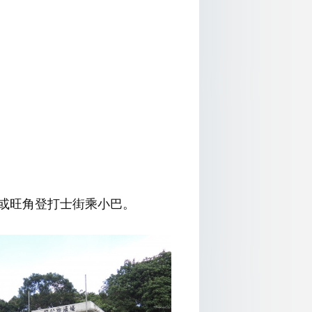
巴或旺角登打士街乘小巴。