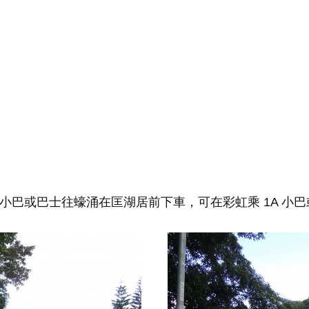
小巴或巴士往蠔涌在匡湖居前下車，可在彩虹乘 1A 小