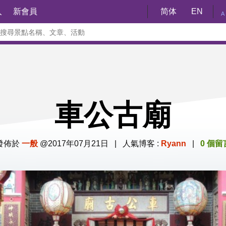
入
新會員
简体
EN
A
車公古廟
發佈於
一般
@2017年07月21日 | 人氣博客 :
Ryann
|
0 個留