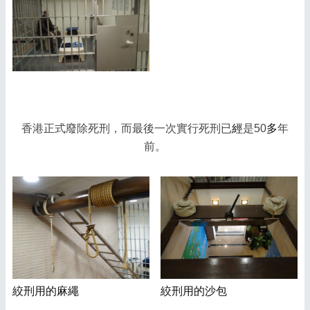
香港正式廢除死刑，而最後一次實行死刑已
經
是50
多
年
前。
絞刑用的麻繩
絞刑用的沙包