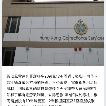
監獄風雲這套電影很多90後都沒有看過，監獄一向予人
既守衛森嚴又神秘的感覺。不少電視、電影都會用這個
題材，到底真實的監獄是怎樣？今次我帶大窺探鐵窗生
活和了解香港懲教制度。香港懲教博物館位於赤柱，樓
高兩層設有10間展覽室、2間模擬囚室及1座模擬絞刑