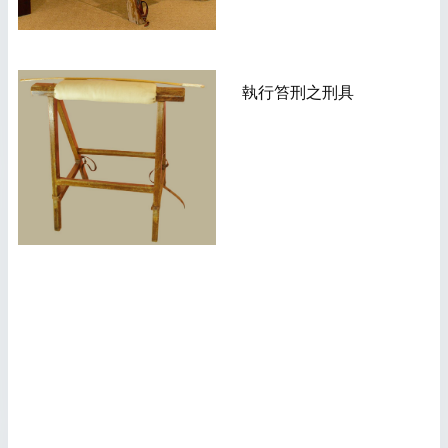
執行笞刑之刑具