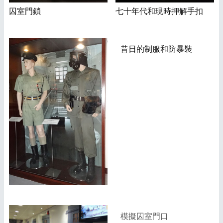
囚室門鎖
七十年代和現時押解手扣
昔日的制服和防暴裝
模擬囚室門口