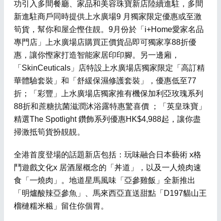
功引入多間餐廳、家品和美容珠寶新店陸續進駐，多間
新進駐商戶同時提供上水廣場9 月獨家限定優惠或至激
筍貨，幫你和屋企慳住靚。9月份於「i+Home愛家名品
專門店」上水廣場店購買正價貨品即可獨家享88折優
惠，讓你慳家打造智能家居印印腳。另一邊廂，
「SkinCeuticals」店特設上水廣場店獨家限定「高訂精
華體驗套裝」和「舒緩保濕修護套裝」，優惠低至77
折；「彩豐」上水廣場店獨家推有機保加利亞玫瑰系列
88折和蔗糖抗菌滋潤沐浴露特惠驚喜價 ；「英皇珠寶」
精選The Spotlight 鑽飾系列優惠HK$4,988起，讓你盡
掃激抵筍貨扮靚靚。
全港首度登場的話題新店包括：玩味融合日本藝術 x格
鬥遊戲文化x 居酒屋概念的「丼道」，以及一人燒肉速
食「一燒肉」。地道星馬風味「亞參雞飯」全新推出
「明爐酸辣亞參魚」、馬來西亞直送甜點「D197貓山王
榴槤糯米糍」留住你個胃。