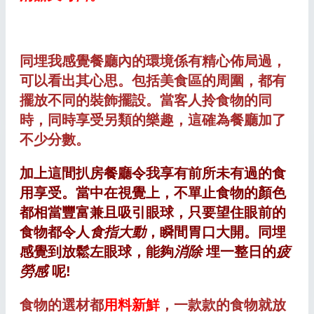
同埋我感覺餐廳內的環境係有精心佈局過，
可以看出其心思。包括美食區的周圍，都有
擺放不同的裝飾擺設。當客人拎食物的同
時，同時享受另類的樂趣，這確為餐廳加了
不少分數。
加上這間扒房餐廳令我享有前所未有過的食
用享受。當中在視覺上，不單止食物的
顏色
都
相當豐富
兼且
吸引
眼球，
只要望住眼前的
食物都令人
食指大動
，
瞬間胃口大開。同埋
感覺到
放鬆左眼球
，能夠
消除
埋一
整日的
疲
勞感
呢!
食物的選材都
用料新鮮
，一款款的食物就放