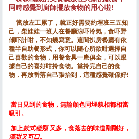
同時感覺到廚師擺放食物的
用心啦!
當放左工累了，就正好需要約埋班三五知
己，柴娃娃一班人在
餐廳涼吓泠氣，
食吓野
傾吓計咁，不知幾寫意。這間扒房餐廳有依
種半自助餐形式，你可以隨心所欲咁選擇自
己喜歡的食物，用餐食具一應俱全，可以跟
據自己的喜好咁拎食物。當拎完自己的食
物，再放番落自己張抬到，這種感覺確係好!
當日見到的食物，無論顏色同埋貌相都相當
吸引。
加上
款式種類
又多，食落去的味道剛剛好，
清甜又可口
。