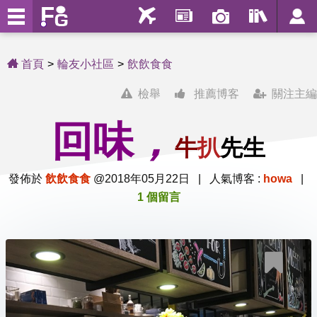
首頁
輪友小社區
飲飲食食
檢舉
推薦博客
關注主編
回味
，
牛
扒
先生
發佈於
飲飲食食
@2018年05月22日 | 人氣博客 :
howa
|
1 個留言