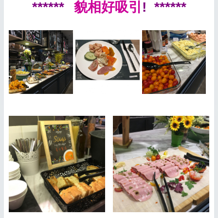
******
貌相好吸引
! ******