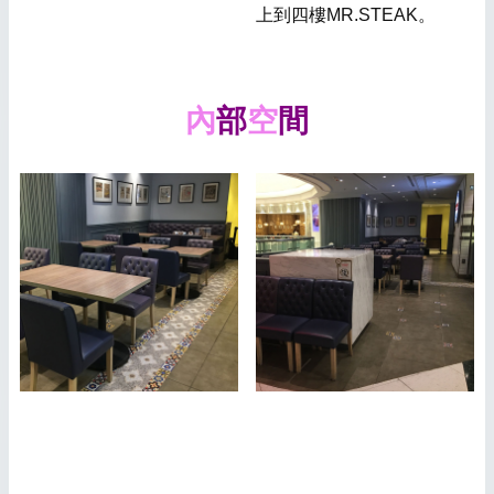
上到四樓MR.STEAK。
內
部
空
間