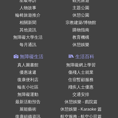
星級專訪
觀光旅遊
人物故事
主題公園
輪椅旅遊推介
休憩公園
相關新聞
宗教建築/博物館
其他資訊
購物指南
無障礙大學生活
教育機構
每月通訊
休憩娛樂
無障礙生活
生活百科
真人圖書館
無障礙網上學習
優惠速遞
傷殘人士就業
復康便利店
住宿暫顧服務
輪友小社區
殘疾人士優惠
無障礙運動
交通安排
最新活動預告
休憩娛樂 - 戲院篇
展能藝術
休憩娛樂 - Karaoke 篇
復康組織資訊
航空服務 - 航空公司篇