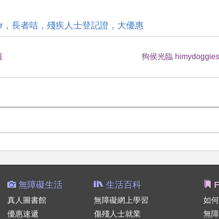
 Guider，長者咭，殘疾人士登記證，大優惠
員
狗侯光臨 himydoggie
無障礙生活
生活百科
F
真人圖書館
無障礙網上學習
如何
優惠速遞
傷殘人士就業
無障