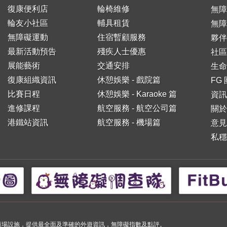
復康便利店
輪椅維修
無
輪友小社區
輔具租賃
無障
無障礙運動
住宿暫顧服務
夥伴
最新活動預告
殘疾人士優惠
社區
展能藝術
交通安排
生命
復康組織資訊
休憩娛樂 - 戲院篇
FG
比賽日程
休憩娛樂 - Karaoke 篇
資訊
進修課程
航空服務 - 航空公司篇
關於
港鐵站資訊
航空服務 - 機場篇
意見
私穩
小購物商場設施，提供最全面及準確的外遊資訊，無障礙指數及點評。