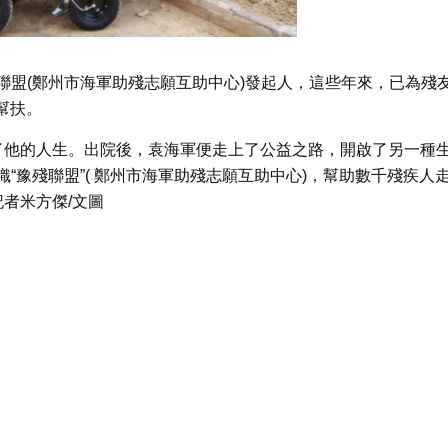
聯盟(鄭州市海軍助殘志願互助中心)發起人，這些年來，已為殘
幫扶。
了他的人生。出院後，袁海軍便走上了公益之路，開啟了另一種
“豫殘聯盟”( 鄭州市海軍助殘志願互助中心)，幫助數千殘疾人
記者米方傑/文圖