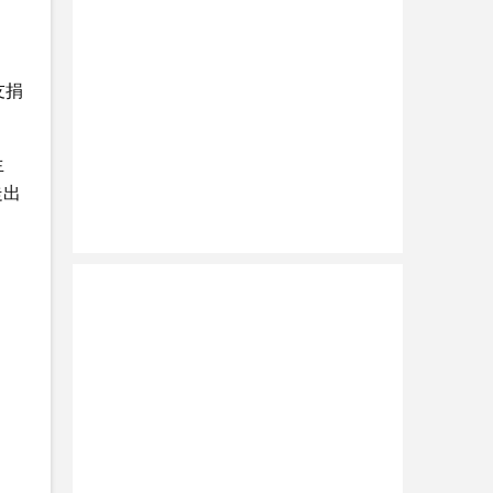
友捐
生
走出