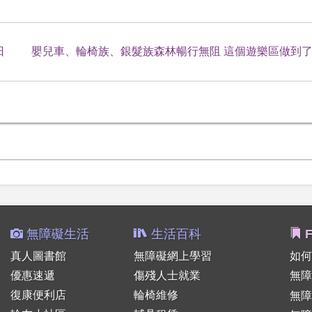
日
嬰兒車、輪椅族、銀髮族森林暢行無阻 這個遊樂區做到
無障礙生活
生活百科
F
真人圖書館
無障礙網上學習
如何
優惠速遞
傷殘人士就業
無障
復康便利店
輪椅維修
無