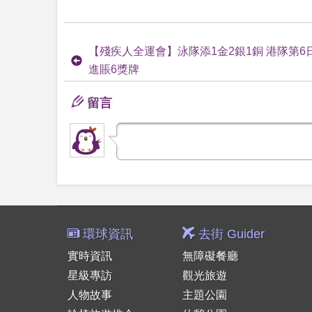
【殘疾人全運會】泳隊添1金2銀1銅 港隊第6
進賬6獎牌
留言
環球資訊
去街 Guider
實時資訊
無障礙餐廳
星級專訪
觀光旅遊
人物故事
主題公園