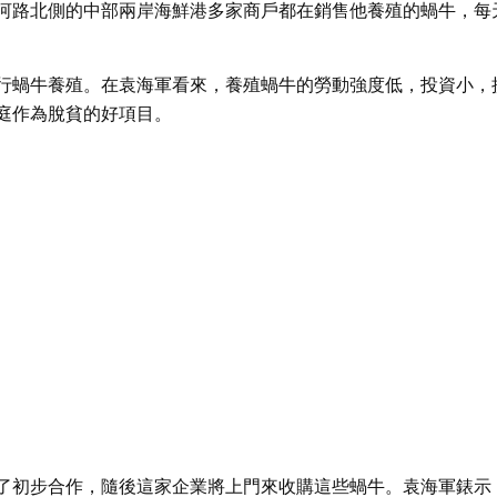
河路北側的中部兩岸海鮮港多家商戶都在銷售他養殖的蝸牛，每
行蝸牛養殖。在袁海軍看來，養殖蝸牛的勞動強度低，投資小，
庭作為脫貧的好項目。
了初步合作，隨後這家企業將上門來收購這些蝸牛。袁海軍錶示