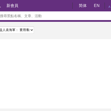
入
新會員
简体
EN
A