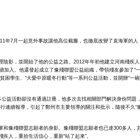
011年7月一起意外事故讓他高位截癱，也徹底改變了袁海軍的人
陰影，並開始了他的公益之路。2012年年初他建立河南殘疾人
陸續加入。他還發起成立了豫殘聯盟公益組織，帶領殘友參加了“
貧困學生、“大愛中原暖冬行動”等一系列公益活動，並開辦“一碗
很多公益活動卻沒有通過註冊，他多次去找相關部門解決身份問題
事進行連續報導，引起了鄭州市主要領導的關注和批示，隨後不久“
軍和豫殘聯盟志願者的身影。豫殘聯盟志願者也已達300多人，
疾人，重拾生活信心，重新“站了起來”。