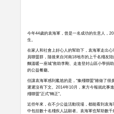
今年44歲的袁海軍，曾是一名成功的生意人，2
生。
在家人和社會上好心人的幫助下，袁海軍走出心理
員聯盟群，隨後來自河南18地市的上千名殘友
麵溫暖一座城”救助李剛、走進登封山區小學捐助
的公益餐廳。
但讓袁海軍感到尷尬的是，“豫殘聯盟”雖做了
遲遲沒有下文。2014年10月，東方今報就此
殘聯盟”正式“轉正”。
近些年來，在不少公益活動現場，都能看到袁海
中包括數十名殘疾人誌願者。袁海軍也幫助數千殘