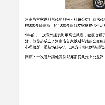
河南省首家以殘幫殘的殘疾人社會公益組織豫殘
贈300多輛輪椅，給4000多個殘友家庭提供生活
9年前，一次意外讓袁海軍高位截癱，徹底改變
活，他發起成立了河南省首家以殘幫殘的公益組織
心理陰影，重新“站起來”。□東方今報·猛獁新聞
回顧：一次意外讓他高位截癱卻從此走上公益路