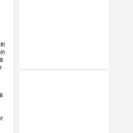
項創
 的
髓
d
傷
於