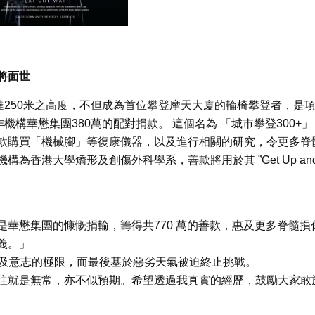
將面世
達250米之高度，不但成為首位攀登摩天大廈的輪椅攀登者，是
構華懋集團380萬的配對捐款。 這個名為 「城市攀登300+」
款購買「機械腳」等復康儀器，以及進行相關的研究，令更多脊
香港大學矯形及創傷外科學系，善款將用於其 ”Get Up an
華懋集團的慷慨捐輸，籌得共770 萬的善款，惠及更多脊髓損
義。」
能及意志的極限，而最後基於惡劣天氣被迫終止挑戰。
往就是無常，亦不似預期。希望透過我真實的經歷，鼓勵大家敢