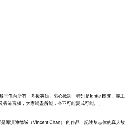
聯合創辦人，黎志偉向所有「幕後英雄」衷心致謝，特別是Ignite 團隊、義工
及香港寬頻，大家竭盡所能，令不可能變成可能。」
微電影是導演陳德誠（Vincent Chan） 的作品，記述黎志偉的真人故