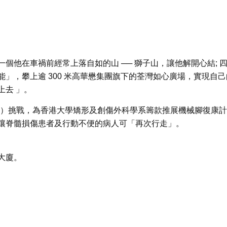
個他在車禍前經常上落自如的山 ── 獅子山，讓他解開心結; 
」，攀上逾 300 米高華懋集團旗下的荃灣如心廣場，實現自己
上去 」。
 300M+” ）挑戰，為香港大學矯形及創傷外科學系籌款推展機械腳復康計
讓脊髓損傷患者及行動不便的病人可「再次行走」。
大廈。