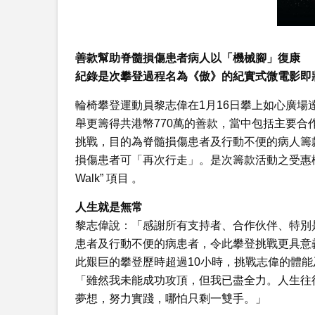
善款幫助脊髓損傷患者病人以「機械腳」復康
紀錄是次攀登過程名為《傲》的紀實式微電影即
輪椅攀登運動員黎志偉在1月16日攀上如心廣場
舉更籌得共港幣770萬的善款，當中包括主要合作機
挑戰，目的為脊髓損傷患者及行動不便的病人籌
損傷患者可「再次行走」。是次籌款活動之受惠機構為
Walk” 項目 。
人生就是無常
黎志偉說：「感謝所有支持者、合作伙伴、特別是
患者及行動不便的病患者，令此攀登挑戰更具意
此艱巨的攀登歷時超過10小時，挑戰志偉的體
「雖然我未能成功攻頂，但我已盡全力。人生往
夢想，努力實踐，哪怕只剩一雙手。」