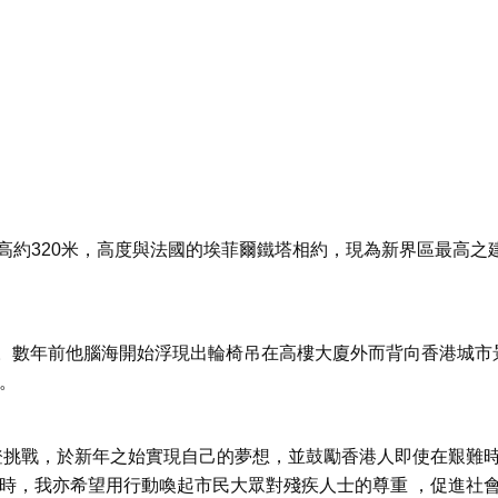
r）樓高約320米，高度與法國的埃菲爾鐵塔相約，現為新界區最高之
。數年前他腦海開始浮現出輪椅吊在高樓大廈外而背向香港城市
。
攀登挑戰，於新年之始實現自己的夢想，並鼓勵香港人即使在艱難
同時，我亦希望用行動喚起市民大眾對殘疾人士的尊重 ，促進社