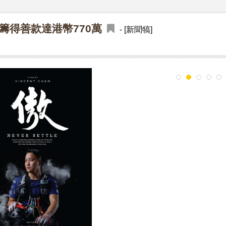
籌得善款達港幣770萬
- [新聞犒]
1
2
3
4
5