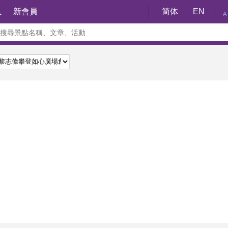
入
新會員
简体
EN
A