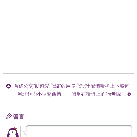
首條公交“助殘愛心線”啟用暖心設計配備輪椅上下坡道
河北鉅鹿小伙閆西博：一個坐在輪椅上的“發明家”
留言