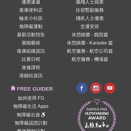
優惠速遞
傷殘人士就業
復康便利店
住宿暫顧服務
輪友小社區
殘疾人士優惠
無障礙運動
交通安排
最新活動預告
休憩娛樂 - 戲院篇
展能藝術
休憩娛樂 - Karaoke 篇
復康組織資訊
航空服務 - 航空公司篇
比賽日程
航空服務 - 機場篇
進修課程
港鐵站資訊
FREE GUIDER
如何使用 FG
無障礙生活 Apps
無障礙出遊
無障礙認證計劃