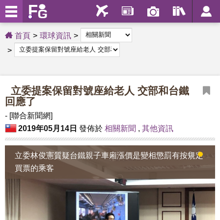
首頁
環球資訊
立委提案保留對號座給老人 交部和台鐵
回應了
- [聯合新聞網]
2019年05月14日
發佈於
相關新聞
,
其他資訊
立委林俊憲質疑台鐵親子車廂漲價是變相懲罰有按規定
1
2
買票的乘客