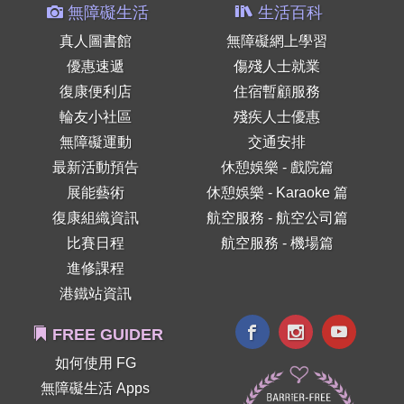
無障礙生活
生活百科
真人圖書館
無障礙網上學習
優惠速遞
傷殘人士就業
復康便利店
住宿暫顧服務
輪友小社區
殘疾人士優惠
無障礙運動
交通安排
最新活動預告
休憩娛樂 - 戲院篇
展能藝術
休憩娛樂 - Karaoke 篇
復康組織資訊
航空服務 - 航空公司篇
比賽日程
航空服務 - 機場篇
進修課程
港鐵站資訊
FREE GUIDER
如何使用 FG
無障礙生活 Apps