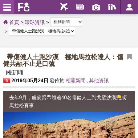
首頁
環球資訊
帶傷健人士跑沙漠 極地馬拉松達人：傷
健共融不止是口號
- [橙新聞]
2019年05月24日
發佈於
相關新聞
,
其他資訊
去年9月，盧俊賢帶領逾40名傷健人士到戈壁沙漠完成
1
2
3
馬拉松賽事