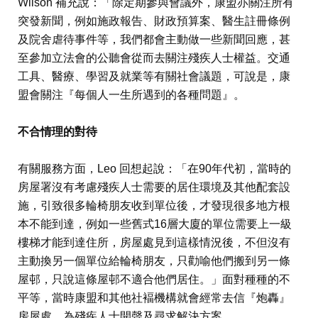
Wilson 補充說：「除定期參與會議外，康盟亦關注所有
突發新聞，例如施政報告、財政預算案、醫生註冊條例
及院舍虐待事件等，我們都會主動做一些新聞回應，甚
至參加立法會的公聽會從而去關注殘疾人士權益。交通
工具、醫療、學習及就業等有關社會議題，可說是，康
盟會關注『每個人一生所遇到的各種問題』。
不合情理的對待
有關服務方面，Leo 回想起說：「在90年代初，當時的
房屋署沒有考慮殘疾人士需要的居住環境及其他配套設
施，引致很多輪椅朋友收到單位後，才發現很多地方根
本不能到達，例如一些舊式16層大廈的單位需要上一級
樓梯才能到達住所，房屋處見到這樣情況後，不但沒有
主動換另一個單位給輪椅朋友，只勸喻他們搬到另一條
屋邨，只說這條屋邨不適合他們居住。」面對種種的不
平等，當時康盟和其他社褔機構就會經常去信『炮轟』
房屋處，為殘疾人士開聲及尋求解決方案。