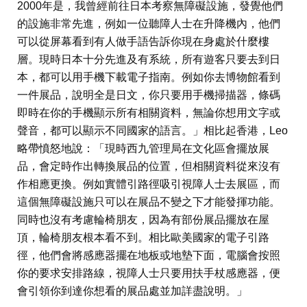
2000年是，我曾經前往日本考察無障礙設施，發覺他們
的設施非常先進，例如一位聽障人士在升降機內，他們
可以從屏幕看到有人做手語告訴你現在身處於什麼樓
層。現時日本十分先進及有系統，所有遊客只要去到日
本，都可以用手機下載電子指南。例如你去博物館看到
一件展品，說明全是日文，你只要用手機掃描器，條碼
即時在你的手機顯示所有相關資料，無論你想用文字或
聲音，都可以顯示不同國家的語言。」相比起香港，Leo
略帶憤怒地說：「現時西九管理局在文化區會擺放展
品，會定時作出轉換展品的位置，但相關資料從來沒有
作相應更換。例如實體引路徑吸引視障人士去展區，而
這個無障礙設施只可以在展品不變之下才能發揮功能。
同時也沒有考慮輪椅朋友，因為有部份展品擺放在屋
頂，輪椅朋友根本看不到。相比歐美國家的電子引路
徑，他們會將感應器擺在地板或地墊下面，電腦會按照
你的要求安排路線，視障人士只要用扶手杖感應器，便
會引領你到達你想看的展品處並加詳盡說明。」