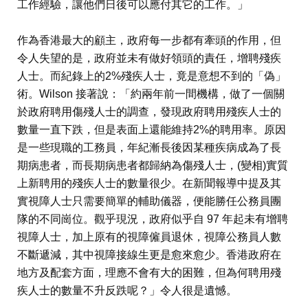
工作經驗，讓他們日後可以應付其它的工作。」
作為香港最大的顧主，政府每一步都有牽頭的作用，但
令人失望的是，政府並未有做好領頭的責任，增聘殘疾
人士。而紀錄上的2%殘疾人士，竟是意想不到的「偽」
術。Wilson 接著說：「約兩年前一間機構，做了一個關
於政府聘用傷殘人士的調查，發現政府聘用殘疾人士的
數量一直下跌，但是表面上還能維持2%的聘用率。原因
是一些現職的工務員，年紀漸長後因某種疾病成為了長
期病患者，而長期病患者都歸納為傷殘人士，(變相)實質
上新聘用的殘疾人士的數量很少。在新聞報導中提及其
實視障人士只需要簡單的輔助儀器，便能勝任公務員團
隊的不同崗位。觀乎現況，政府似乎自 97 年起未有增聘
視障人士，加上原有的視障僱員退休，視障公務員人數
不斷遞減，其中視障接線生更是愈來愈少。香港政府在
地方及配套方面，理應不會有大的困難，但為何聘用殘
疾人士的數量不升反跌呢？」令人很是遺憾。