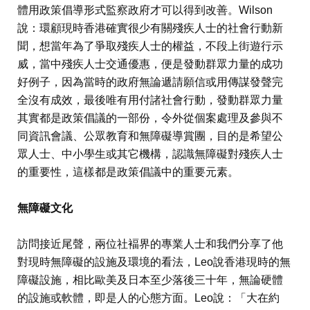
體用政策倡導形式監察政府才可以得到改善。Wilson
說：環顧現時香港確實很少有關殘疾人士的社會行動新
聞，想當年為了爭取殘疾人士的權益，不段上街遊行示
威，當中殘疾人士交通優惠，便是發動群眾力量的成功
好例子，因為當時的政府無論遞請願信或用傳謀發聲完
全沒有成效，最後唯有用付諸社會行動，發動群眾力量
其實都是政策倡議的一部份，令外從個案處理及參與不
同資訊會議、公眾教育和無障礙導賞團，目的是希望公
眾人士、中小學生或其它機構，認識無障礙對殘疾人士
的重要性，這樣都是政策倡議中的重要元素。
無障礙文化
訪問接近尾聲，兩位社褔界的專業人士和我們分享了他
對現時無障礙的設施及環境的看法，Leo說香港現時的無
障礙設施，相比歐美及日本至少落後三十年，無論硬體
的設施或軟體，即是人的心態方面。Leo說：「大在約