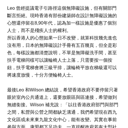
Leo 曾經提議電子引路徑這個無障礙設施，但有關部門
斷言拒絕。現時香港有部份建築師在設計無障礙設施的
心態還停留在8,90年代，認為加一樣設施是優惠了個別
人士，而不是殘疾人士的權利。
所以香港人的心態如果一日不改變，就算科技幾先進也
沒有用，日本的無障礙設計手冊有五百幾頁，但全是彩
色，每樣設施都清楚說明，不單是無障礙洗手間，甚至
扶手電梯同樣可以讓輪椅人士上落，只需要按一個按
鈕，扶手電梯會將三級平排，讓輪椅平放在梯級還可以
將速度放慢，十分方便輪椅人士。
最後Leo 和Wilson 總結說，希望香港政府不要停留只著
眼於室內公共通道上，還要放眼區與區連接，希望做到
無縫銜接。Wilson 補充說：「以往香港政府部門與部門
之間，私營與公營之間都缺乏溝通，我們希望現在西九
文化區或未來東九龍文化中心，能有改變。其實在事前
參與方面，康盟都下足功夫，一直提醒政府若有大型社