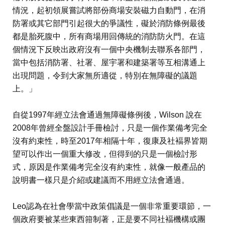
情況，起初領展嘗試將部份商場安裝磁力自動門，在消
防署或其它部門引起很大的爭議性，礙於消防條例最後
都是胎死腹中，所有商場用回傳統的消防防火門。在這
個情況下反映出政府沒有一個中央機制去聯系各部門，
當中包括消防署、社署、屋宇署和建築署等互相溝通上
出現問題，令到大家無所適從，特別在無障礙的議題
上。」
自從1997年經立法會通過無障礙條例後，Wilson 說在
2008年曾經全盤設計手冊檢討，只是一個作業備考完全
沒有約束性，時至2017年相隔十年，復康及社褔界皆期
望可以作出一個重大修改，但得到的只是一個檢討形
式，原因是作業備考完全沒有約束性，就像一般產品的
說明書一樣只是介紹或建議而不用經立法會通過。
Leo認為在社會學當中政策倡議是一個非常重要環節，一
個政府要被某些東西箝制著，正是要不同社褔機構或團