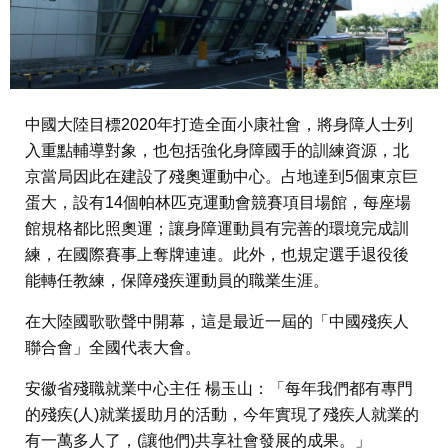
中國大陸目標2020年打造全面小康社會，將身障人士列
入重點輔導對象，也包括強化身障國手的訓練資源，北
京當局因此在建設了殘奧運動中心。占地達到5個東京巨
蛋大，設有14個帕林匹克運動會競賽項目場館，每座場
館規格都比照奧運；讓身障運動員有完善的環境完成訓
練，在國際賽事上奪牌連連。此外，也規定選手退役後
能轉任教練，保障殘疾運動員的職業生涯。
在大陸國歌歌聲中開幕，這是最近一屆的「中國殘疾人
聯合會」全國代表大會。
安徽省殘職就業中心主任 楊玉山：「每年我們都有專門
的殘疾(人)就業援助月的活動，今年實現了殘疾人就業的
有一萬多人了，(讓他們)共享社會發展的成果。」