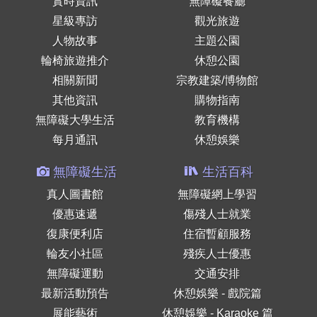
實時資訊
無障礙餐廳
星級專訪
觀光旅遊
人物故事
主題公園
輪椅旅遊推介
休憩公園
相關新聞
宗教建築/博物館
其他資訊
購物指南
無障礙大學生活
教育機構
每月通訊
休憩娛樂
無障礙生活
生活百科
真人圖書館
無障礙網上學習
優惠速遞
傷殘人士就業
復康便利店
住宿暫顧服務
輪友小社區
殘疾人士優惠
無障礙運動
交通安排
最新活動預告
休憩娛樂 - 戲院篇
展能藝術
休憩娛樂 - Karaoke 篇