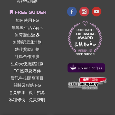
港鐵站資訊
FREE GUIDER
如何使用 FG
無障礙生活 Apps
無障礙出遊
無障礙認證計劃
夥伴贊助計劃
社區合作推廣
生命天使捐贈計劃
FG 團隊及夥伴
資訊科技開發項目
關於及聯絡 FG
意見收集
-
義工招募
私穩條例
-
免責聲明