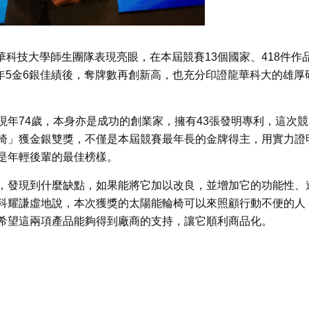
，龍華科技大學師生團隊表現亮眼，在本屆競賽13個國家、418件作
去年5金6銀佳績後，奪牌數再創新高，也充分印證龍華科大的雄厚
年74歲，本身亦是成功的創業家，擁有43張發明專利，這次競
椅」獲金銀雙獎，不僅是本屆競賽最年長的金牌得主，用實力證
是年輕後輩的最佳榜樣。
，發現到什麼缺點，如果能將它加以改良，並增加它的功能性、
科耀謙虛地說，本次獲獎的太陽能輪椅可以來照顧行動不便的人
希望這兩項產品能夠得到廠商的支持，讓它順利商品化。