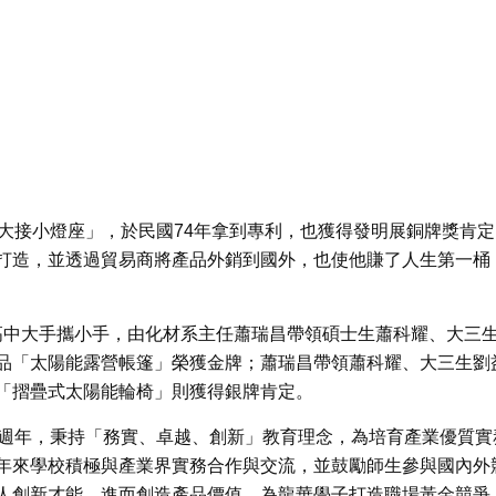
大接小燈座」，於民國74年拿到專利，也獲得發明展銅牌獎肯定
打造，並透過貿易商將產品外銷到國外，也使他賺了人生第一桶
啟高中大手攜小手，由化材系主任蕭瑞昌帶領碩士生蕭科耀、大三
品「太陽能露營帳篷」榮獲金牌；蕭瑞昌帶領蕭科耀、大三生劉
「摺疊式太陽能輪椅」則獲得銀牌肯定。
0週年，秉持「務實、卓越、創新」教育理念，為培育產業優質實
年來學校積極與產業界實務合作與交流，並鼓勵師生參與國內外
人創新才能，進而創造產品價值，為龍華學子打造職場黃金競爭