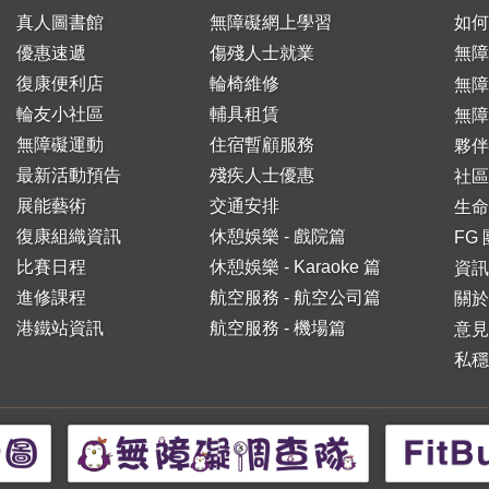
真人圖書館
無障礙網上學習
如何
優惠速遞
傷殘人士就業
無障
復康便利店
輪椅維修
無
輪友小社區
輔具租賃
無障
無障礙運動
住宿暫顧服務
夥伴
最新活動預告
殘疾人士優惠
社區
展能藝術
交通安排
生命
復康組織資訊
休憩娛樂 - 戲院篇
FG
比賽日程
休憩娛樂 - Karaoke 篇
資訊
進修課程
航空服務 - 航空公司篇
關於
港鐵站資訊
航空服務 - 機場篇
意見
私穩