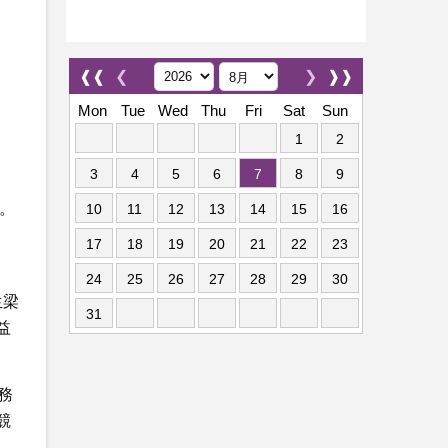
❰❰
❮
❯
❱❱
Mon
Tue
Wed
Thu
Fri
Sat
Sun
1
2
3
4
5
6
7
8
9
。
10
11
12
13
14
15
16
17
18
19
20
21
22
23
24
25
26
27
28
29
30
生梁
31
益
務
競