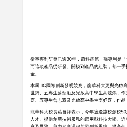
從事專利研發已逾30年，蕭科耀第一張專利是「
而這項產品從研發、開模到產品的組裝，都一手
金。
本屆IIIC國際創新發明競賽，龍華科大更與光
世錡、五專生蘇聖勛及光啟高中學生高毓鴻，作
嘉、五專生曾志豪及光啟高中學生李妤喜，作品
龍華科大校長葛自祥表示，今年適逢該校創校5
人才、提供創新技術服務的應用型科技大學。近
賽及展覽，藉由參賽過程啟發創新思維，提高個