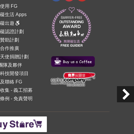
使用 FG
礙生活 Apps
障礙出遊
礙認證計劃
贊助計劃
合作推廣
天使捐贈計劃
 團隊及夥伴
科技開發項目
及聯絡 FG
收集
-
義工招募
條例
-
免責聲明