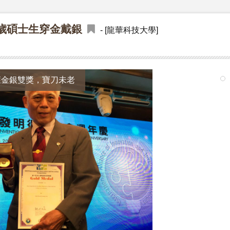
4歲碩士生穿金戴銀
- [龍華科技大學]
獲金銀雙獎，寶刀未老
1