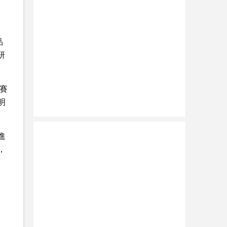
品
研
賽
明
進
，