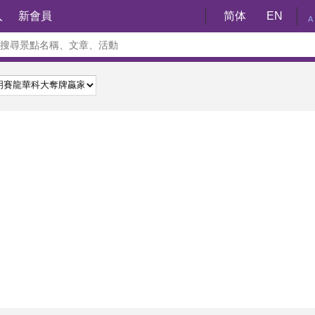
入
新會員
简体
EN
A