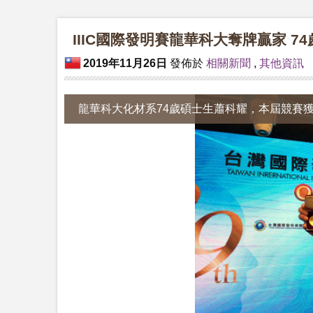
IIIC國際發明賽龍華科大奪牌贏家 7
2019年11月26日
發佈於
相關新聞
,
其他資訊
龍華科大化材系74歲碩士生蕭科耀，本屆競賽