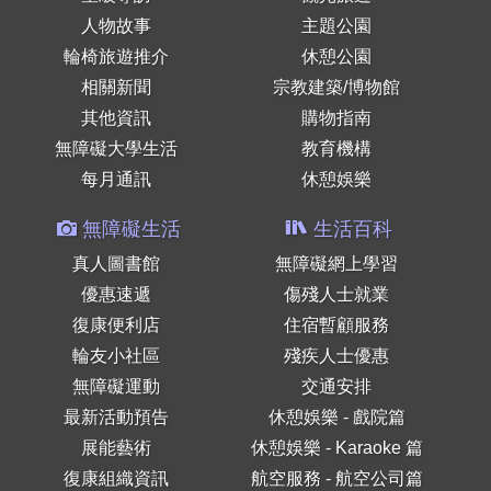
人物故事
主題公園
輪椅旅遊推介
休憩公園
相關新聞
宗教建築/博物館
其他資訊
購物指南
無障礙大學生活
教育機構
每月通訊
休憩娛樂
無障礙生活
生活百科
真人圖書館
無障礙網上學習
優惠速遞
傷殘人士就業
復康便利店
住宿暫顧服務
輪友小社區
殘疾人士優惠
無障礙運動
交通安排
最新活動預告
休憩娛樂 - 戲院篇
展能藝術
休憩娛樂 - Karaoke 篇
復康組織資訊
航空服務 - 航空公司篇