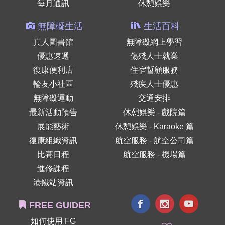
每月通訊
休憩娛樂
無障礙生活
生活百科
真人圖書館
無障礙網上學習
優惠速遞
傷殘人士就業
復康便利店
住宿暫顧服務
輪友小社區
殘疾人士優惠
無障礙運動
交通安排
最新活動預告
休憩娛樂 - 戲院篇
展能藝術
休憩娛樂 - Karaoke 篇
復康組織資訊
航空服務 - 航空公司篇
比賽日程
航空服務 - 機場篇
進修課程
港鐵站資訊
FREE GUIDER
如何使用 FG