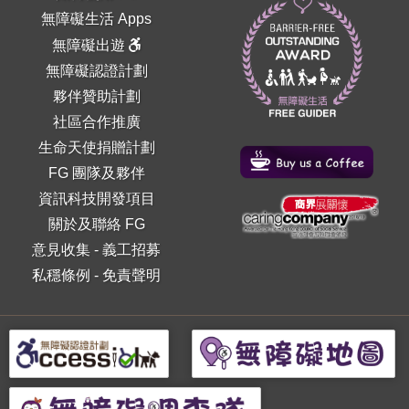
無障礙生活 Apps
無障礙出遊
無障礙認證計劃
夥伴贊助計劃
社區合作推廣
生命天使捐贈計劃
FG 團隊及夥伴
資訊科技開發項目
關於及聯絡 FG
意見收集
-
義工招募
私穩條例
-
免責聲明