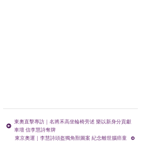
東奧直擊專訪｜名將禾高坐輪椅旁述 樂以新身分貢獻
車壇 信李慧詩奪牌
東京奧運｜李慧詩頭盔獨角獸圖案 紀念離世腦癌童