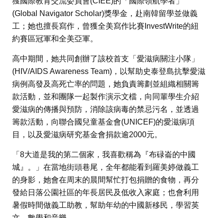
獲國際教育交流委員會(CIEE)的「國際領航學者」
(Global Navigator Scholar)獎學金，赴南韓留學並做義
工；她也擅長寫作，曾獲全美寫作比賽InvestWrite的紐
約賽區冠軍和全美亞軍。
高中期間，她共同創辦了該校首支「愛滋病關注小隊」
(HIV/AIDS Awareness Team)，以幫助史泰登島抗擊愛滋
病例高發及高死亡率的問題，她負責籌劃並組織相關籌
款活動，並和團隊一起製作演示文檔，向同輩學生介紹
愛滋病的傳播與預防，消除該病毒的禁忌污名，並透過
籌款活動，向聯合國兒童基金會(UNICEF)的愛滋病項
目，以及愛滋病研究基金會捐款逾2000元。
「8大道是我的第二個家，我喜歡稱為『布碌崙的中國
城』。」在當地街頭巷尾，全年都能看到羅美婷做義工
的身影，她會在周末的晨間幫忙打包捐贈的食物，再分
發給日落公園社區的年長居民及低收入家庭；也會利用
暑假時間做義工助教，幫助年幼的中國新移民，學習英
文、數學和音樂。