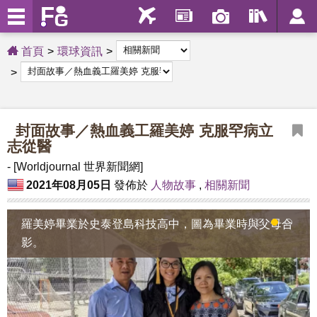
首頁
環球資訊
封面故事／熱血義工羅美婷 克服罕病立
志從醫
- [Worldjournal 世界新聞網]
2021年08月05日
發佈於
人物故事
,
相關新聞
羅美婷畢業於史泰登島科技高中，圖為畢業時與父母合
1
2
3
影。