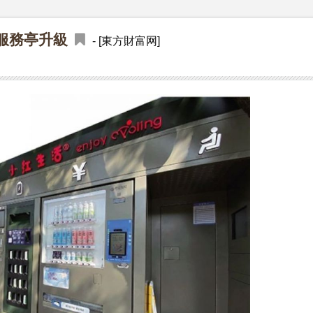
服務亭升級
- [東方財富网]