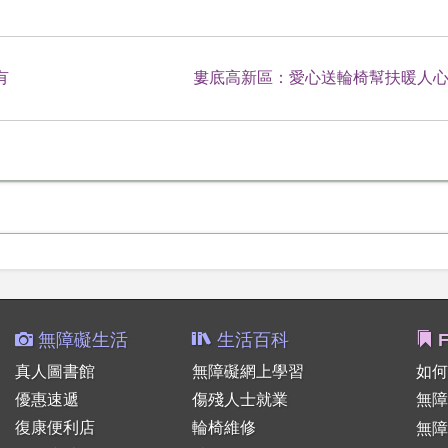
有
婁底高新區：愛心送輪椅幫扶暖人
無障礙生活
生活百科
F
真人圖書館
無障礙網上學習
如何
優惠速遞
傷殘人士就業
無障
復康便利店
輪椅維修
無