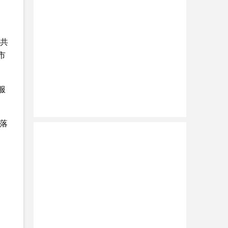
公共
市
服
落