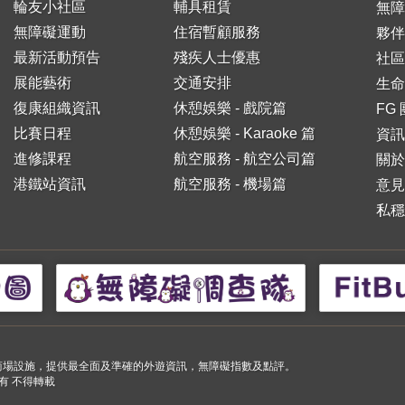
輪友小社區
輔具租賃
無障
無障礙運動
住宿暫顧服務
夥伴
最新活動預告
殘疾人士優惠
社區
展能藝術
交通安排
生命
復康組織資訊
休憩娛樂 - 戲院篇
FG
比賽日程
休憩娛樂 - Karaoke 篇
資訊
進修課程
航空服務 - 航空公司篇
關於
港鐵站資訊
航空服務 - 機場篇
意見
私穩
小購物商場設施，提供最全面及準確的外遊資訊，無障礙指數及點評。
 版權所有 不得轉載