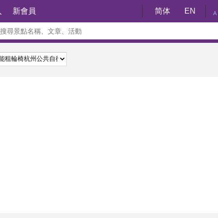
入
新會員
简体
EN
A