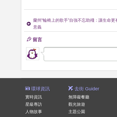
蘭州“輪椅上的歌手”自強不忘助殘：讓生命更
意義
留言
環球資訊
去街 Guider
實時資訊
無障礙餐廳
星級專訪
觀光旅遊
人物故事
主題公園