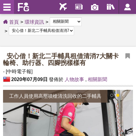
首頁
環球資訊
安心借！新北二手輔具租借清消7大關卡
輪椅、助行器、四腳拐樣樣有
- [中時電子報]
2020年07月09日
發佈於
人物故事
,
相關新聞
工作人員使用高壓噴槍清洗回收的二手輔具
1
2
3