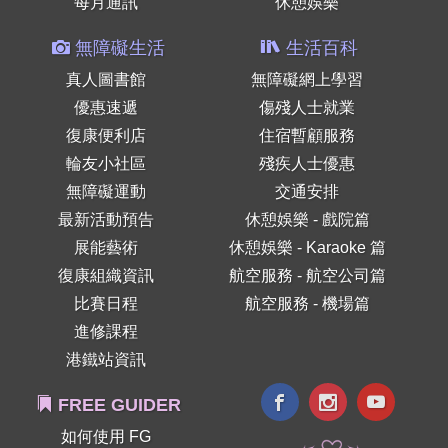
每月通訊
休憩娛樂
無障礙生活
生活百科
真人圖書館
無障礙網上學習
優惠速遞
傷殘人士就業
復康便利店
住宿暫顧服務
輪友小社區
殘疾人士優惠
無障礙運動
交通安排
最新活動預告
休憩娛樂 - 戲院篇
展能藝術
休憩娛樂 - Karaoke 篇
復康組織資訊
航空服務 - 航空公司篇
比賽日程
航空服務 - 機場篇
進修課程
港鐵站資訊
FREE GUIDER
如何使用 FG