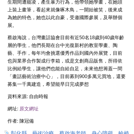
生期間遭罷凌，產生暴力行為，他帶領她學畫，在她頭
上裝上畫筆，看起來就像啄木鳥，一開始被笑，後來成
為她的特色，她也以此自豪，受邀國際參展，及舉辦個
展。
蔡啟海說，台灣畫話協會目前有近50名18歲到40歲年齡
層的學生，他們長期在台中光復新村的教室學畫、陶
藝、手作，每年均會挑選優秀作品到國內外展覽，目前
也與業界合作製成行李箱，或是文創商品販售，所得依
比例給學生，讓他們也能自給自足，未來他想籌蓋一間
「畫話藝術治療中心」，目前募到900多萬元買地，還要
募集一千萬建造，希望能早日完成夢想
資料來源:
自由時報
網址:
原文網址
作者:
陳冠備
彰化縣，藝術治療，蔡啟海老師，身心障礙，輪椅