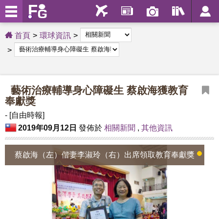
首頁
環球資訊
藝術治療輔導身心障礙生 蔡啟海獲教育
奉獻獎
- [自由時報]
2019年09月12日
發佈於
相關新聞
,
其他資訊
蔡啟海（左）偕妻李淑玲（右）出席領取教育奉獻獎
1
2