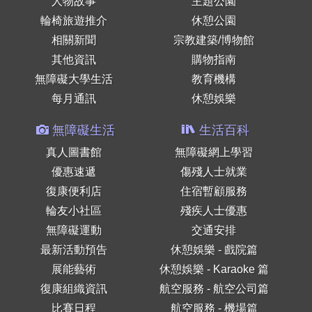
人物故事
主題公園
輪椅旅遊推介
休憩公園
相關新聞
宗教建築/博物館
其他資訊
購物指南
無障礙大學生活
教育機構
每月通訊
休憩娛樂
無障礙生活
生活百科
真人圖書館
無障礙網上學習
優惠速遞
傷殘人士就業
復康便利店
住宿暫顧服務
輪友小社區
殘疾人士優惠
無障礙運動
交通安排
最新活動預告
休憩娛樂 - 戲院篇
展能藝術
休憩娛樂 - Karaoke 篇
復康組織資訊
航空服務 - 航空公司篇
比賽日程
航空服務 - 機場篇