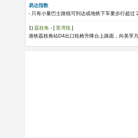
易达指数
- 只有小量巴士路线可到达或地铁下车要步行超过 2
1)
荔枝角
- [
荃湾线
]
港铁荔枝角站D4出口轮椅升降台上路面，向美孚