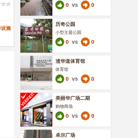
0
vs
0
历奇公园
碍设施
小型主题公园
0
vs
0
渣华道体育馆
体育馆
0
vs
0
美丽华广场二期
购物商场
0
vs
0
卓尔广场