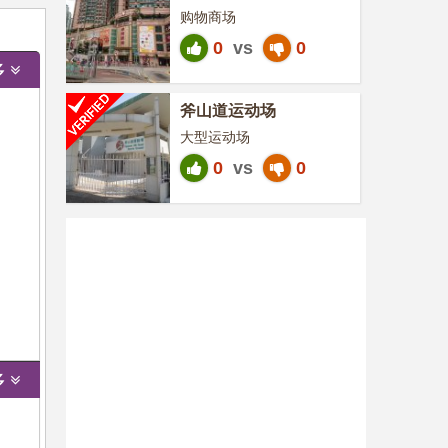
购物商场
0
vs
0
多
斧山道运动场
大型运动场
0
vs
0
多