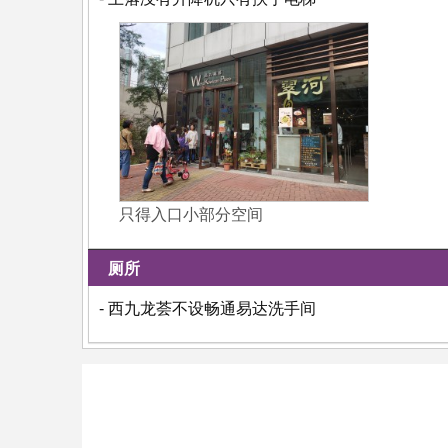
只得入口小部分空间
厕所
- 西九龙荟不设畅通易达洗手间