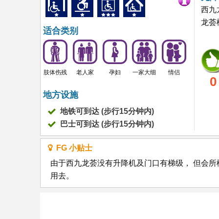
西九
龙荟
适合类别
肢体伤残
老人家
孕妇
一家大细
情侣
0
地方设施
地铁可到达 (步行15分钟内)
巴士可到达 (步行15分钟内)
FG 小贴士
由于西九龙荟没有升降机及门口有梯级， 但会
用去。