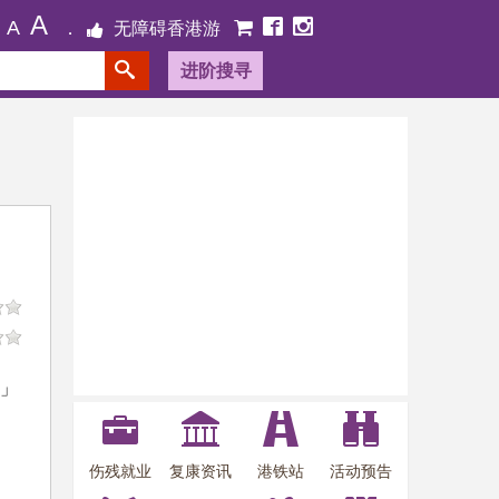
A
A
无障碍香港游
进阶搜寻
龙」
伤残就业
复康资讯
港铁站
活动预告