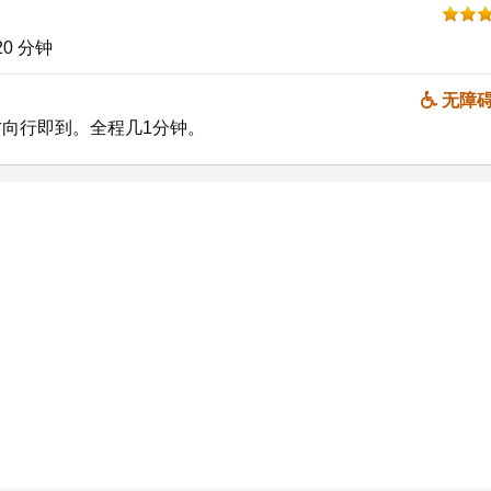
0 分钟
无障
方向行即到。全程几1分钟。