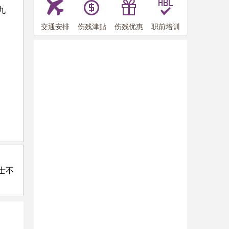
九
交通安排
伤残津贴
伤残优惠
职前培训
士不