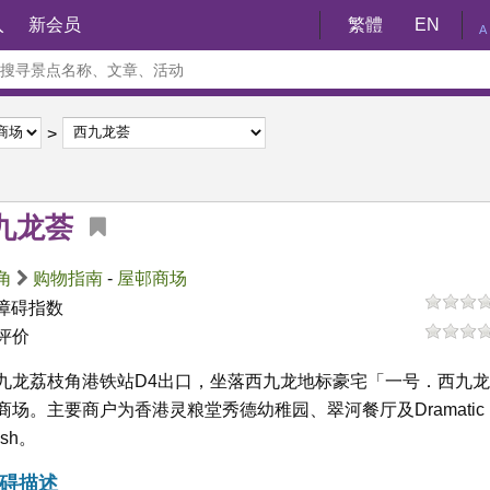
入
新会员
繁體
EN
A
九龙荟
角
购物指南
-
屋邨商场
障碍指数
评价
九龙荔枝角港铁站D4出口，坐落西九龙地标豪宅「一号．西九
商场。主要商户为香港灵粮堂秀德幼稚园、翠河餐厅及Dramatic
ish。
碍描述