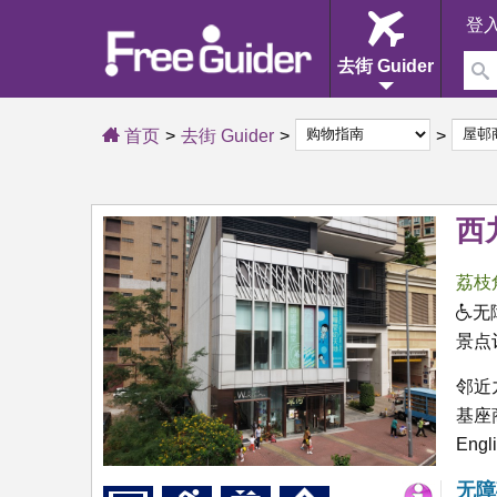
登
去街 Guider
首页
去街 Guider
西
荔枝
无
景点
邻近
基座
Engl
无障