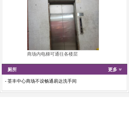
商场内电梯可通往各楼层
厕所
更多
- 荃丰中心商场不设畅通易达洗手间