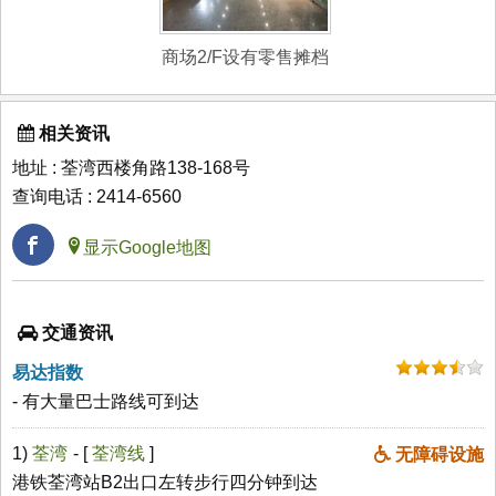
商场2/F设有零售摊档
相关资讯
地址 : 荃湾西楼角路138-168号
查询电话 : 2414-6560
显示Google地图
交通资讯
易达指数
- 有大量巴士路线可到达
1)
荃湾
- [
荃湾线
]
无障碍设施
港铁荃湾站B2出口左转步行四分钟到达