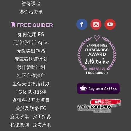
进修课程
港铁站资讯
FREE GUIDER
如何使用 FG
无障碍生活 Apps
无障碍出游
无障碍认证计划
夥伴赞助计划
社区合作推广
生命天使捐赠计划
FG 团队及夥伴
资讯科技开发项目
关於及联络 FG
意见收集
-
义工招募
私稳条例
-
免责声明