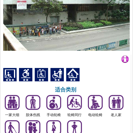
适合类别
一家大细
肢体伤残
手动轮椅
轮椅同行
电动轮椅
老人家