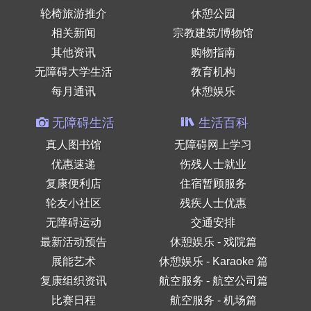
轮椅旅游推介
休憩公园
相关新闻
宗教建筑/博物馆
其他资讯
购物指南
无障碍大学生活
教育机构
每月通讯
休憩娱乐
无障碍生活
生活百科
真人图书馆
无障碍网上学习
优惠速递
伤残人士就业
复康便利店
住宿暂顾服务
轮友小社区
残疾人士优惠
无障碍运动
交通安排
最新活动预告
休憩娱乐 - 戏院篇
展能艺术
休憩娱乐 - Karaoke 篇
复康组织资讯
航空服务 - 航空公司篇
比赛日程
航空服务 - 机场篇