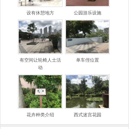
设有休憩地方
公园游乐设施
有空间让轮椅人士活
单车俓位置
动
花卉种类介绍
西式迷宫花园