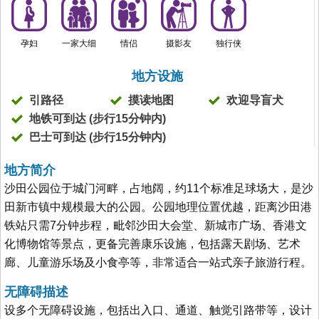
孕妇
一家大细
情侣
摄影友
独行侠
地方设施
引路径
摸读地图
欢迎导盲犬
地铁可到达 (步行15分钟内)
巴士可到达 (步行15分钟内)
地方简介
沙田公园位于城门河畔，占地阔，约11个标准足球场大，是沙
田新市镇中规模最大的公园。公园地理位置优越，距离沙田港
铁站只需7分钟步程，毗邻沙田大会堂、新城市广场、香港文
化博物馆等景点，更备完善康乐设施，包括露天剧场、艺术
廊、儿童游乐场及小食亭等，非常适合一站式亲子旅游行程。
无障碍描述
设多个无障碍设施，包括出入口、通道、触觉引路带等，设计