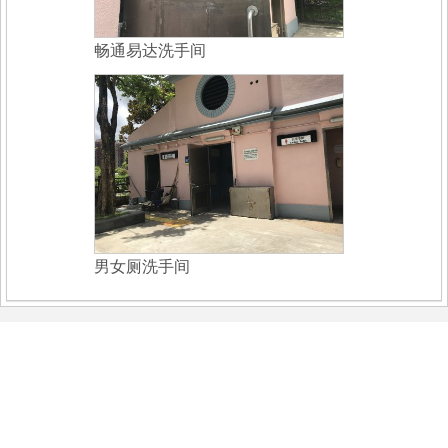
畅通易达洗手间
男女厕洗手间