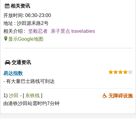
相关资讯
开放时间: 06:30-23:00
地址 : 沙田源禾路2号
相关介绍 :
坚毅忍者
亲子景点 travelabies
显示Google地图
交通资讯
易达指数
- 有大量巴士路线可到达
1)
沙田
- [
东铁线
]
无障碍设施
由港铁沙田站需时约7分钟