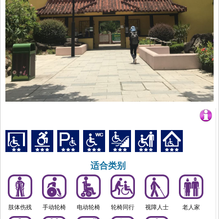
适合类别
肢体伤残
手动轮椅
电动轮椅
轮椅同行
视障人士
老人家