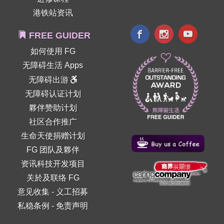
港铁站资讯
FREE GUIDER
如何使用 FG
无障碍生活 Apps
无障碍出游
无障碍认证计划
夥伴赞助计划
社区合作推广
生命天使捐赠计划
FG 团队及夥伴
资讯科技开发项目
关於及联络 FG
意见收集
-
义工招募
私稳条例
-
免责声明