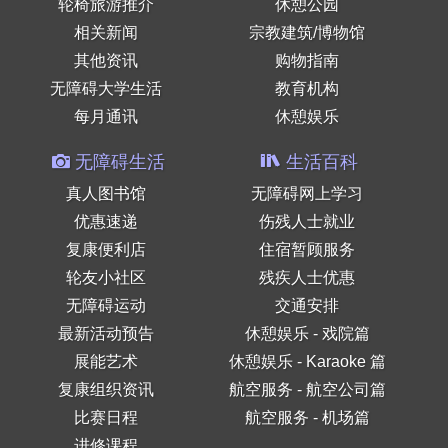
轮椅旅游推介
休憩公园
相关新闻
宗教建筑/博物馆
其他资讯
购物指南
无障碍大学生活
教育机构
每月通讯
休憩娱乐
无障碍生活
生活百科
真人图书馆
无障碍网上学习
优惠速递
伤残人士就业
复康便利店
住宿暂顾服务
轮友小社区
残疾人士优惠
无障碍运动
交通安排
最新活动预告
休憩娱乐 - 戏院篇
展能艺术
休憩娱乐 - Karaoke 篇
复康组织资讯
航空服务 - 航空公司篇
比赛日程
航空服务 - 机场篇
进修课程